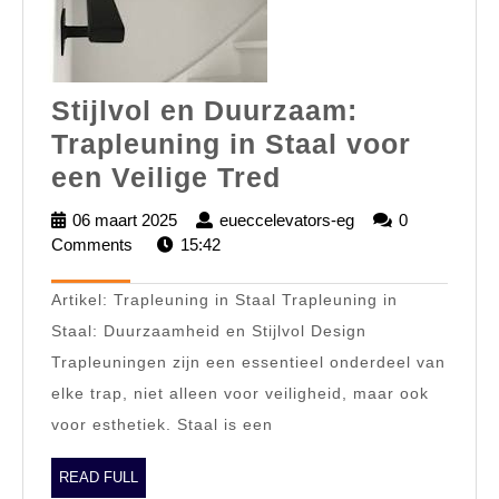
Stijlvol en Duurzaam:
Trapleuning in Staal voor
Stijlvol
een Veilige Tred
en
06 maart 2025
06
eueccelevators-eg
eueccelevators-
0
Duurzaam:
Comments
15:42
maart
eg
2025
Trapleuning
Artikel: Trapleuning in Staal Trapleuning in
in
Staal: Duurzaamheid en Stijlvol Design
Staal
Trapleuningen zijn een essentieel onderdeel van
voor
elke trap, niet alleen voor veiligheid, maar ook
een
voor esthetiek. Staal is een
Veilige
Tred
READ
READ FULL