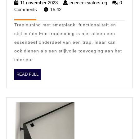
11 november 2023
11
eueccelevators-eg
eueccelevator
0
smetplank:
Comments
15:42
november
eg
2023
Veiligheid
Trapleuning met smetplank: functionaliteit en
en
stijl in één Een trapleuning is niet alleen een
stijl
essentieel onderdeel van een trap, maar kan
in
ook dienen als een stijlvolle toevoeging aan het
één
interieur
handgreep
READ
READ FULL
FULL