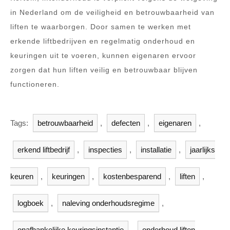
in Nederland om de veiligheid en betrouwbaarheid van
liften te waarborgen. Door samen te werken met
erkende liftbedrijven en regelmatig onderhoud en
keuringen uit te voeren, kunnen eigenaren ervoor
zorgen dat hun liften veilig en betrouwbaar blijven
functioneren.
Tags:
betrouwbaarheid
,
defecten
,
eigenaren
,
erkend liftbedrijf
,
inspecties
,
installatie
,
jaarlijks
keuren
,
keuringen
,
kostenbesparend
,
liften
,
logboek
,
naleving onderhoudsregime
,
onafhankelijke keuringsinstantie
,
onderhoud liften