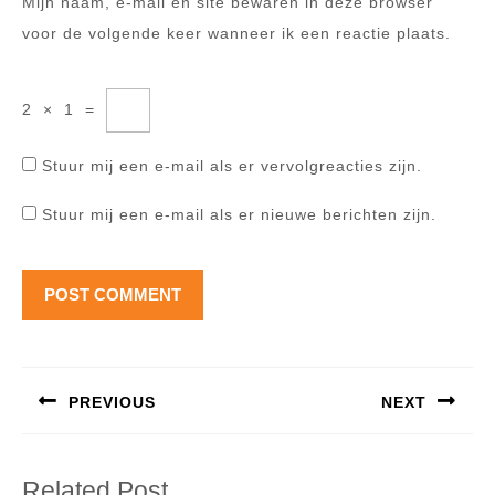
Mijn naam, e-mail en site bewaren in deze browser
voor de volgende keer wanneer ik een reactie plaats.
2
×
1
=
Stuur mij een e-mail als er vervolgreacties zijn.
Stuur mij een e-mail als er nieuwe berichten zijn.
Berichtnavigatie
PREVIOUS
NEXT
Previous
Next
post:
post:
Related Post