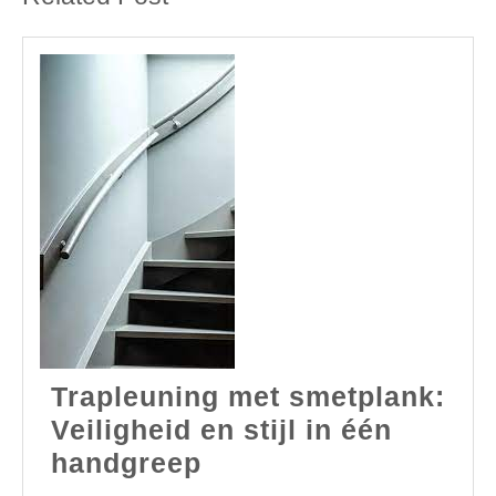
Trapleuning met smetplank:
Veiligheid en stijl in één
Trapleuning
handgreep
met