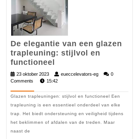
De elegantie van een glazen
trapleuning: stijlvol en
De
functioneel
elegantie
23 oktober 2023
23
eueccelevators-eg
eueccelevators-
0
van
Comments
15:42
oktober
eg
2023
een
Glazen trapleuningen: stijlvol en functioneel Een
glazen
trapleuning is een essentieel onderdeel van elke
trapleuning:
trap. Het biedt ondersteuning en veiligheid tijdens
stijlvol
het beklimmen of afdalen van de treden. Maar
en
naast de
functioneel