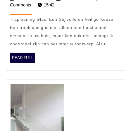
Veilig:
Comments
15:42
december
eg
2023
De
Trapleuning Glas: Een Stijlvolle en Veilige Keuze
Elegantie
Een trapleuning is niet alleen een functioneel
van
element in uw huis, maar kan ook een belangrijk
een
onderdeel zijn van het interieurontwerp. Als u
Glazen
Trapleuning
READ
READ FULL
FULL