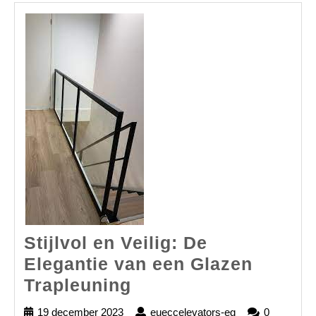
Stijlvol en Veilig: De
Elegantie van een Glazen
Stijlvol
Trapleuning
en
19 december 2023
19
eueccelevators-eg
eueccelevators-
0