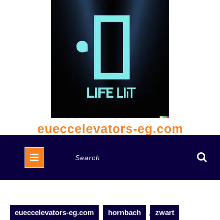
Skip
to
content
eueccelevators-eg.com
Open
Search
Button
for:
eueccelevators-eg.com
hornbach
,
zwart