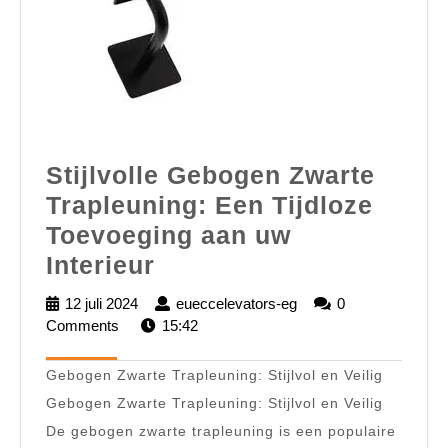
Stijlvolle Gebogen Zwarte
Trapleuning: Een Tijdloze
Toevoeging aan uw
Stijlvolle
Interieur
Gebogen
12 juli 2024
12
eueccelevators-eg
eueccelevators-
0
Zwarte
Comments
juli
15:42
eg
2024
Trapleuning:
Gebogen Zwarte Trapleuning: Stijlvol en Veilig
Een
Gebogen Zwarte Trapleuning: Stijlvol en Veilig
Tijdloze
De gebogen zwarte trapleuning is een populaire
Toevoeging