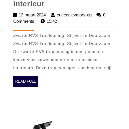
Stijlvolle
Interieur
Zwarte
13 maart 2024
13
eueccelevators-eg
eueccelevators-
0
RVS
Comments
15:42
maart
eg
2024
Trapleuning:
Zwarte RVS Trapleuning: Stijlvol en Duurzaam
Een
Zwarte RVS Trapleuning: Stijlvol en Duurzaam
Tijdloze
De zwarte RVS trapleuning is een populaire
Toevoeging
keuze voor zowel moderne als klassieke
aan
interieurs. Deze trapleuningen combineren stijl
uw
Interieur
READ
READ FULL
FULL