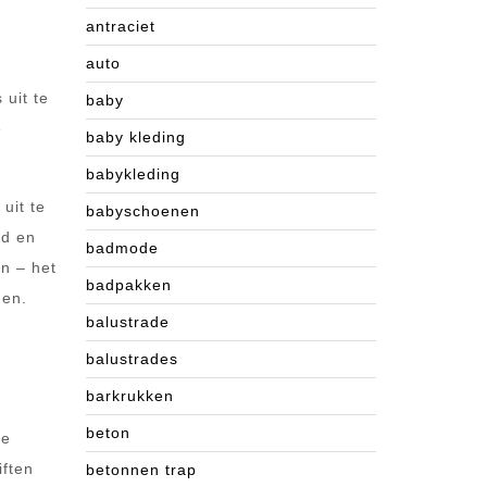
antraciet
auto
 uit te
baby
e
baby kleding
babykleding
uit te
babyschoenen
gd en
badmode
en – het
badpakken
gen.
balustrade
balustrades
barkrukken
beton
te
iften
betonnen trap