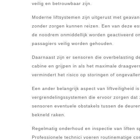
veilig en betrouwbaar zijn.
Moderne liftsystemen zijn uitgerust met geavan
zonder zorgen kunnen reizen. Een van deze ess
de noodrem onmiddellijk worden geactiveerd om 
passagiers veilig worden gehouden.
Daarnaast zijn er sensoren die overbelasting d
cabine en grijpen in als het maximale draagve
vermindert het risico op storingen of ongevalle
Een ander belangrijk aspect van liftveiligheid i
vergrendelingssystemen die ervoor zorgen dat ze
sensoren eventuele obstakels tussen de deure
bekneld raken.
Regelmatig onderhoud en inspectie van liften sp
Professionele technici voeren routinematige co