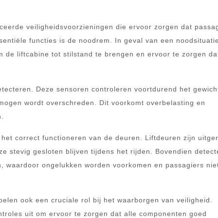
ceerde veiligheidsvoorzieningen die ervoor zorgen dat passa
entiële functies is de noodrem. In geval van een noodsituati
de liftcabine tot stilstand te brengen en ervoor te zorgen da
etecteren. Deze sensoren controleren voortdurend het gewich
rmogen wordt overschreden. Dit voorkomt overbelasting en
n.
s het correct functioneren van de deuren. Liftdeuren zijn uitge
 stevig gesloten blijven tijdens het rijden. Bovendien detec
n, waardoor ongelukken worden voorkomen en passagiers nie
elen ook een cruciale rol bij het waarborgen van veiligheid.
ntroles uit om ervoor te zorgen dat alle componenten goed