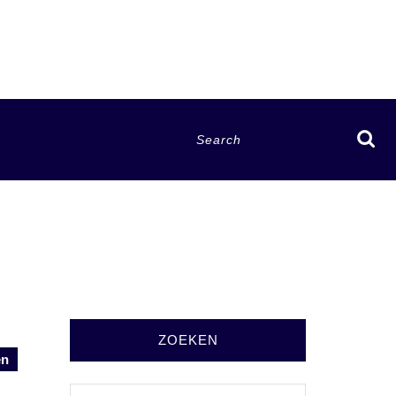
Search
for:
ZOEKEN
en