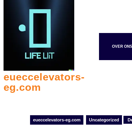
Skip
to
content
OVER ON
eueccelevators-
eg.com
eueccelevators-eg.com
Uncategorized
De