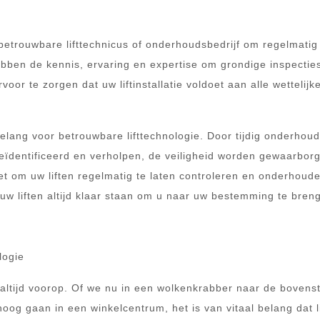
betrouwbare lifttechnicus of onderhoudsbedrijf om regelmatig
bben de kennis, ervaring en expertise om grondige inspecties
or te zorgen dat uw liftinstallatie voldoet aan alle wettelijk
lang voor betrouwbare lifttechnologie. Door tijdig onderhoud 
ïdentificeerd en verholpen, de veiligheid worden gewaarbor
et om uw liften regelmatig te laten controleren en onderhoud
w liften altijd klaar staan om u naar uw bestemming te bren
logie
id altijd voorop. Of we nu in een wolkenkrabber naar de bovens
oog gaan in een winkelcentrum, het is van vitaal belang dat l