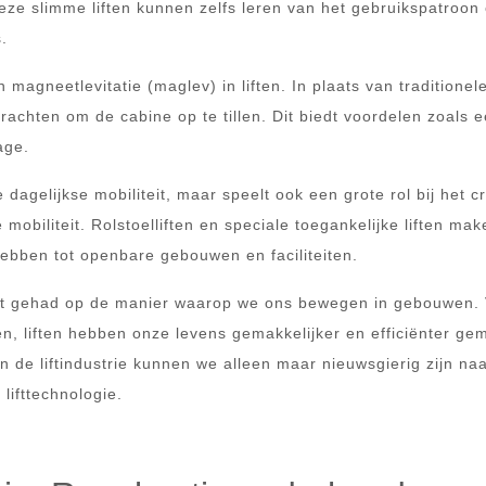
eze slimme liften kunnen zelfs leren van het gebruikspatroon 
.
agneetlevitatie (maglev) in liften. In plaats van traditionel
achten om de cabine op te tillen. Dit biedt voordelen zoals 
age.
e dagelijkse mobiliteit, maar speelt ook een grote rol bij het c
obiliteit. Rolstoelliften en speciale toegankelijke liften mak
hebben tot openbare gebouwen en faciliteiten.
act gehad op de manier waarop we ons bewegen in gebouwen.
, liften hebben onze levens gemakkelijker en efficiënter ge
n de liftindustrie kunnen we alleen maar nieuwsgierig zijn na
lifttechnologie.