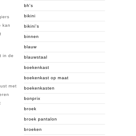
bh's
bikini
giers
e kan
bikini's
t
binnen
blauw
t in de
blauwstaal
boekenkast
boekenkast op maat
rust met
boekenkasten
teren
bonprix
t
broek
broek pantalon
broeken