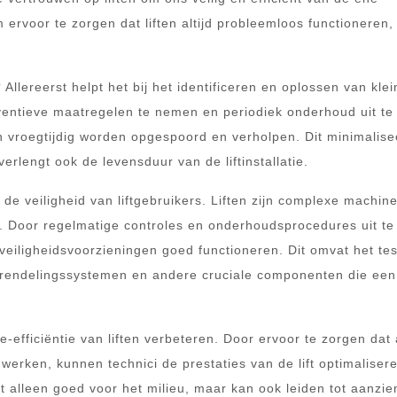
rvoor te zorgen dat liften altijd probleemloos functioneren, 
llereerst helpt het bij het identificeren en oplossen van klei
entieve maatregelen te nemen en periodiek onderhoud uit te
n vroegtijdig worden opgespoord en verholpen. Dit minimalisee
erlengt ook de levensduur van de liftinstallatie.
e veiligheid van liftgebruikers. Liften zijn complexe machine
 Door regelmatige controles en onderhoudsprocedures uit te
 veiligheidsvoorzieningen goed functioneren. Dit omvat het te
endelingssystemen en andere cruciale componenten die een 
efficiëntie van liften verbeteren. Door ervoor te zorgen dat 
erken, kunnen technici de prestaties van de lift optimaliser
t alleen goed voor het milieu, maar kan ook leiden tot aanzien