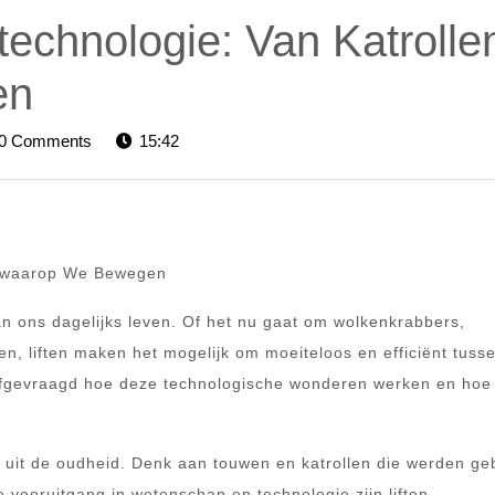
ttechnologie: Van Katrolle
en
elevators-
0 Comments
15:42
er waarop We Bewegen
an ons dagelijks leven. Of het nu gaat om wolkenkrabbers,
en, liften maken het mogelijk om moeiteloos en efficiënt tuss
 afgevraagd hoe deze technologische wonderen werken en hoe 
l uit de oudheid. Denk aan touwen en katrollen die werden ge
vooruitgang in wetenschap en technologie zijn liften