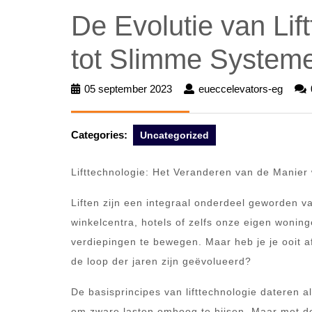
De Evolutie van Lif
tot Slimme System
05 september 2023
05
eueccelevators-eg
euecc
september
eg
2023
Categories:
Uncategorized
Lifttechnologie: Het Veranderen van de Mani
Liften zijn een integraal onderdeel geworden v
winkelcentra, hotels of zelfs onze eigen woning
verdiepingen te bewegen. Maar heb je je ooit
de loop der jaren zijn geëvolueerd?
De basisprincipes van lifttechnologie dateren a
om zware lasten omhoog te hijsen. Maar met de 