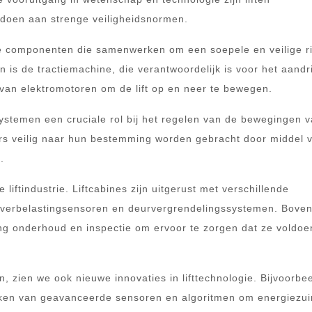
ldoen aan strenge veiligheidsnormen.
e componenten die samenwerken om een soepele en veilige ri
 is de tractiemachine, die verantwoordelijk is voor het aandr
van elektromotoren om de lift op en neer te bewegen.
systemen een cruciale rol bij het regelen van de bewegingen 
ers veilig naar hun bestemming worden gebracht door middel 
.
de liftindustrie. Liftcabines zijn uitgerust met verschillende
overbelastingsensoren en deurvergrendelingssystemen. Bove
ng onderhoud en inspectie om ervoor te zorgen dat ze voldoe
, zien we ook nieuwe innovaties in lifttechnologie. Bijvoorbe
kmaken van geavanceerde sensoren en algoritmen om energiezui