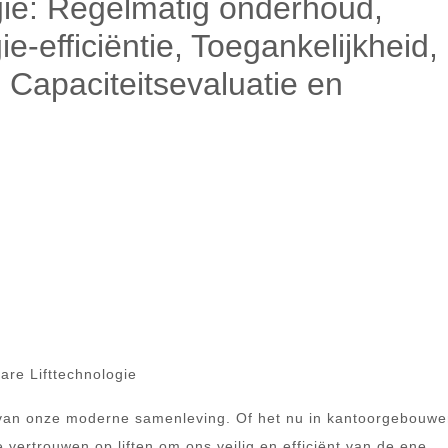
ogie: Regelmatig onderhoud,
e-efficiëntie, Toegankelijkheid,
Capaciteitsevaluatie en
are Lifttechnologie
 van onze moderne samenleving. Of het nu in kantoorgebouwe
vertrouwen op liften om ons veilig en efficiënt van de ene