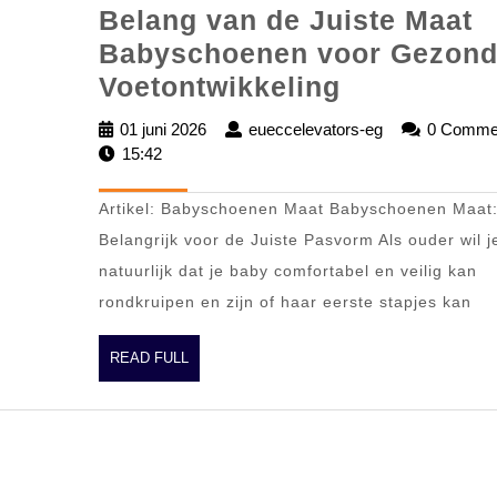
Belang van de Juiste Maat
Babyschoenen voor Gezon
Belang
Voetontwikkeling
van
01 juni 2026
01
eueccelevators-eg
eueccelevator
0 Comme
de
15:42
juni
eg
2026
Juiste
Artikel: Babyschoenen Maat Babyschoenen Maat
Maat
Belangrijk voor de Juiste Pasvorm Als ouder wil j
Babyschoe
natuurlijk dat je baby comfortabel en veilig kan
voor
rondkruipen en zijn of haar eerste stapjes kan
Gezonde
Voetontwik
READ
READ FULL
FULL