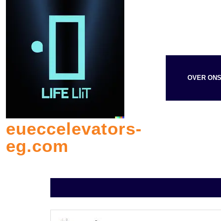
Skip
to
content
OVER ON
eueccelevators-
eg.com