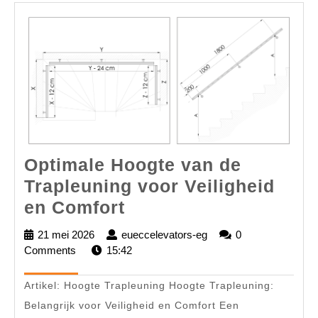
Optimale Hoogte van de
Trapleuning voor Veiligheid
Optimale
en Comfort
Hoogte
21 mei 2026
21
eueccelevators-eg
eueccelevators-
0
van
Comments
mei
15:42
eg
2026
de
Artikel: Hoogte Trapleuning Hoogte Trapleuning:
Trapleuning
Belangrijk voor Veiligheid en Comfort Een
voor