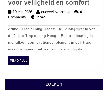
Optim
voor veiligheid en comfort
trapl
10 mei 2026
10
eueccelevators-eg
eueccelevators-
0
hoogt
Comments
mei
15:42
eg
2026
voor
Artikel: Trapleuning Hoogte De Belangrijkheid van
veilig
de Juiste Trapleuning Hoogte Een trapleuning is
en
niet alleen een functioneel element in een trap,
comfo
maar het speelt ook een cruciale rol bij de
READ
READ FULL
FULL
ZOEKEN