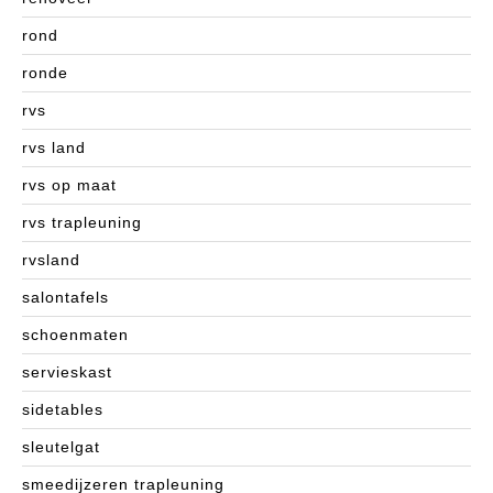
rond
ronde
rvs
rvs land
rvs op maat
rvs trapleuning
rvsland
salontafels
schoenmaten
servieskast
sidetables
sleutelgat
smeedijzeren trapleuning