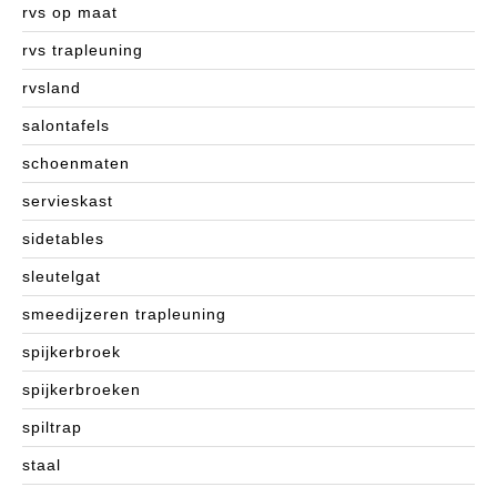
rvs op maat
rvs trapleuning
rvsland
salontafels
schoenmaten
servieskast
sidetables
sleutelgat
smeedijzeren trapleuning
spijkerbroek
spijkerbroeken
spiltrap
staal