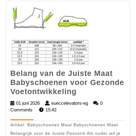
Belang van de Juiste Maat
Babyschoenen voor Gezonde
Belang
Voetontwikkeling
van
01 juni 2026
01
eueccelevators-eg
eueccelevators-
0
de
Comments
juni
15:42
eg
2026
Juiste
Artikel: Babyschoenen Maat Babyschoenen Maat:
Maat
Belangrijk voor de Juiste Pasvorm Als ouder wil je