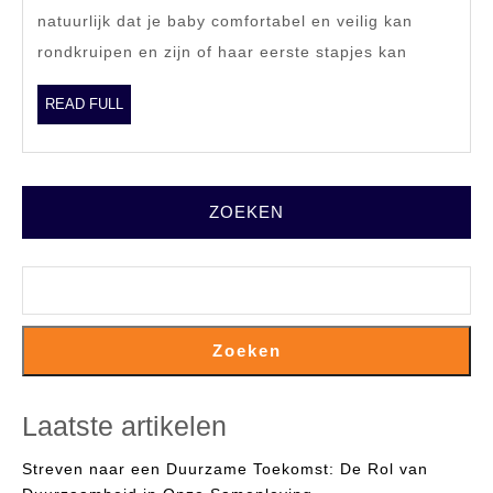
Babyschoenen
natuurlijk dat je baby comfortabel en veilig kan
voor
rondkruipen en zijn of haar eerste stapjes kan
Gezonde
Voetontwikkeli
READ
READ FULL
FULL
ZOEKEN
Zoeken
Laatste artikelen
Streven naar een Duurzame Toekomst: De Rol van