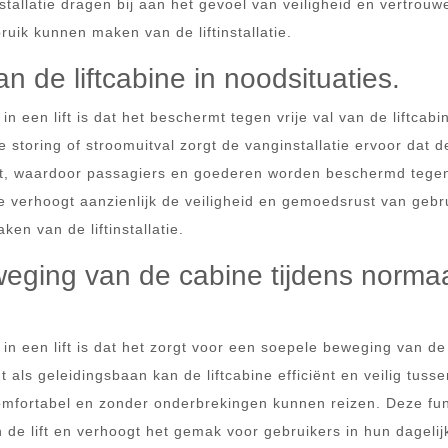
allatie dragen bij aan het gevoel van veiligheid en vertrouw
ruik kunnen maken van de liftinstallatie.
n de liftcabine in noodsituaties.
n een lift is dat het beschermt tegen vrije val van de liftcabi
 storing of stroomuitval zorgt de vanginstallatie ervoor dat d
komt, waardoor passagiers en goederen worden beschermd tege
ie verhoogt aanzienlijk de veiligheid en gemoedsrust van gebr
n van de liftinstallatie.
eging van de cabine tijdens norma
 in een lift is dat het zorgt voor een soepele beweging van d
 als geleidingsbaan kan de liftcabine efficiënt en veilig tusse
mfortabel en zonder onderbrekingen kunnen reizen. Deze fun
 de lift en verhoogt het gemak voor gebruikers in hun dagelij