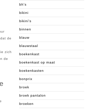
bh's
bikini
bikini's
binnen
uur
blauw
 dat de
blauwstaal
ie zich
boekenkast
an de
boekenkast op maat
boekenkasten
bonprix
e
broek
broek pantalon
e
broeken