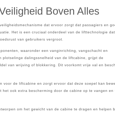
: Veiligheid Boven Alles
el veiligheidsmechanisme dat ervoor zorgt dat passagiers en g
tuatie. Het is een cruciaal onderdeel van de lifttechnologie da
oedsrust van gebruikers vergroot.
omponenten, waaronder een vanginrichting, vangschacht en
plotselinge dalingssnelheid van de liftcabine, grijpt de
del van wrijving of blokkering. Dit voorkomt vrije val en besc
n voor de liftcabine en zorgt ervoor dat deze soepel kan be
dt het ook extra bescherming door de cabine op te vangen en 
ontworpen om het gewicht van de cabine te dragen en helpen b