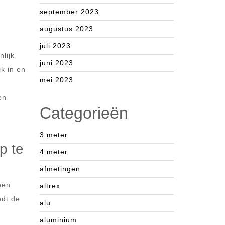
september 2023
augustus 2023
juli 2023
nlijk
juni 2023
jk in en
mei 2023
en
Categorieën
3 meter
p te
4 meter
afmetingen
een
altrex
edt de
alu
aluminium