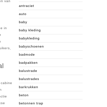
en van
antraciet
auto
baby
ne in
baby kleding
e
babykleding
n
babyschoenen
uikers,
badmode
badpakken
al
balustrade
balustrades
e cabine
barkrukken
n
beton
ctie
kse
betonnen trap