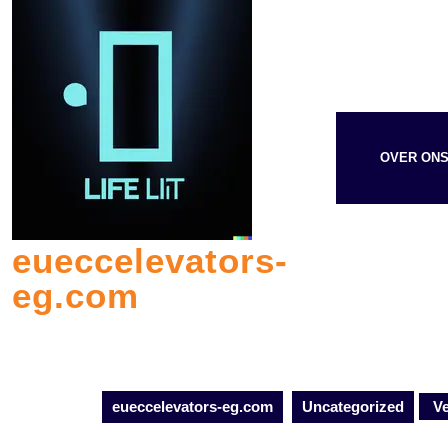
Skip
to
content
OVER ON
eueccelevators-
eg.com
eueccelevators-eg.com
Uncategorized
Ve