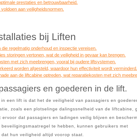
optimale prestaties en betrouwbaarheid.
te voldoen aan veiligheidsnormen.
allaties bij Liften
 die regelmatig onderhoud en inspectie vereisen.
es storingen vertonen, wat de veiligheid in gevaar kan brengen.
osten met zich meebrengen, vooral bij oudere liftsystemen.
rkeerd worden afgesteld, waardoor hun effectiviteit wordt verminderd
chade aan de liftcabine optreden, wat reparatiekosten met zich meebre
passagiers en goederen in de lift.
in een lift is dat het de veiligheid van passagiers en goedere
tie, zoals een plotselinge dalingssnelheid van de liftcabine, g
gt ervoor dat passagiers en ladingen veilig blijven en bescher
a beveiligingsmaatregel te hebben, kunnen gebruikers met
dat hun veiligheid altijd voorop staat.