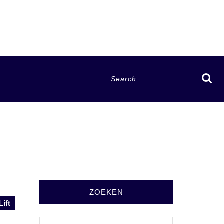
Search
for:
ZOEKEN
Lift