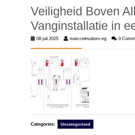
Veiligheid Boven Al
Vanginstallatie in ee
08 juli 2025
08
eueccelevators-eg
eueccelevato
0 Comm
juli
eg
2025
Categories:
Uncategorized