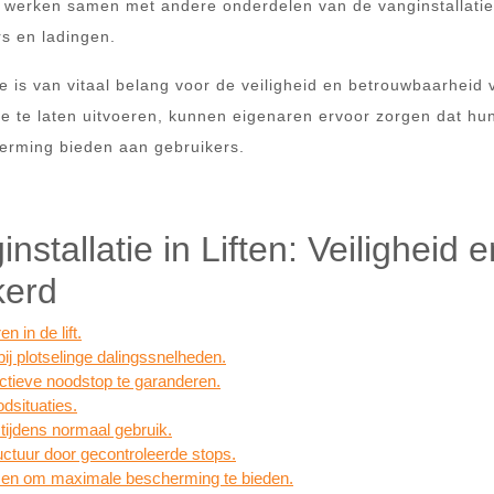
 Ze werken samen met andere onderdelen van de vanginstallati
s en ladingen.
e is van vitaal belang voor de veiligheid en betrouwbaarheid 
ie te laten uitvoeren, kunnen eigenaren ervoor zorgen dat hun
cherming bieden aan gebruikers.
stallatie in Liften: Veiligheid e
kerd
 in de lift.
bij plotselinge dalingssnelheden.
ctieve noodstop te garanderen.
odsituaties.
tijdens normaal gebruik.
tuur door gecontroleerde stops.
en om maximale bescherming te bieden.