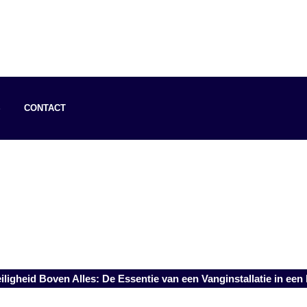
S
CONTACT
iligheid Boven Alles: De Essentie van een Vanginstallatie in een 