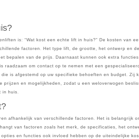
uis?
nliften is: “Wat kost een echte lift in huis?” De kosten van e
chillende factoren. Het type lift, de grootte, het ontwerp en d
j het bepalen van de prijs. Daarnaast kunnen ook extra functie
t is raadzaam om contact op te nemen met een gespecialiseer
en die is afgestemd op uw specifieke behoeften en budget. Zij
de prijzen en mogelijkheden, zodat u een weloverwogen beslis
 in huis.
t?
en afhankelijk van verschillende factoren. Het is belangrijk o
afhangt van factoren zoals het merk, de specificaties, het ontw
 opties en functies ook invloed hebben op de uiteindelijke kos