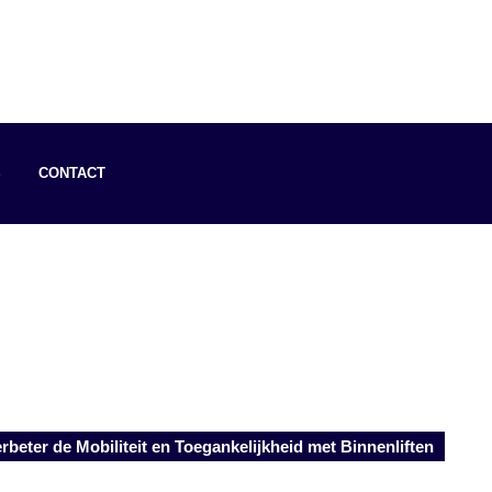
S
CONTACT
rbeter de Mobiliteit en Toegankelijkheid met Binnenliften