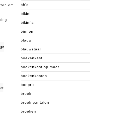
bh's
ften om
u
bikini
sing
bikini's
binnen
blauw
ige
blauwstaal
boekenkast
boekenkast op maat
boekenkasten
bonprix
ale
broek
broek pantalon
broeken