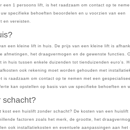
r een 1 persoons lift, is het raadzaam om contact op te nem
en uw specifieke behoeften beoordelen en u voorzien van een
t en vereisten.
uis?
 een kleine lift in huis. De prijs van een kleine lift is afhank
t, de afmetingen, het draagvermogen en de gewenste functies. 
t in huis tussen enkele duizenden tot tienduizenden euro’s. H
afkosten ook rekening moet worden gehouden met installatie
et is raadzaam om contact op te nemen met een gespecialise
ferte kan opstellen op basis van uw specifieke behoeften en 
r schacht?
t kost een huislift zonder schacht? De kosten van een huislift
hillende factoren zoals het merk, de grootte, het draagvermo
elen ook installatiekosten en eventuele aanpassingen aan he