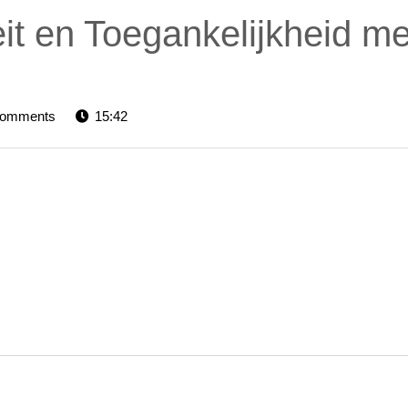
eit en Toegankelijkheid me
vators-
Comments
15:42