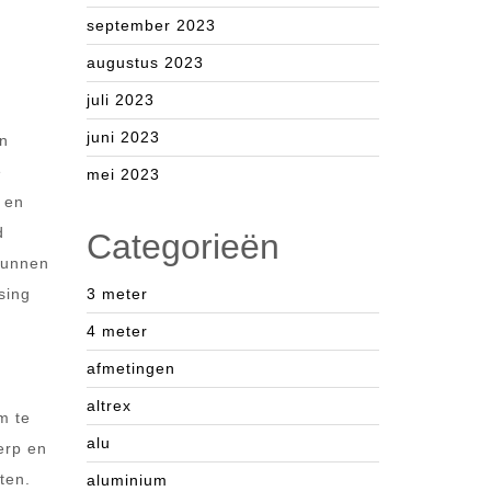
september 2023
augustus 2023
juli 2023
juni 2023
en
e
mei 2023
s en
d
Categorieën
 kunnen
sing
3 meter
4 meter
afmetingen
altrex
m te
alu
erp en
ten.
aluminium