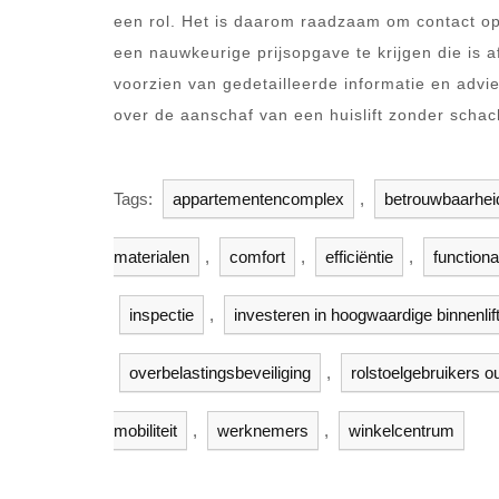
een rol. Het is daarom raadzaam om contact op
een nauwkeurige prijsopgave te krijgen die is 
voorzien van gedetailleerde informatie en adv
over de aanschaf van een huislift zonder schac
Tags:
appartementencomplex
,
betrouwbaarhei
materialen
,
comfort
,
efficiëntie
,
functional
inspectie
,
investeren in hoogwaardige binnenlif
overbelastingsbeveiliging
,
rolstoelgebruikers 
mobiliteit
,
werknemers
,
winkelcentrum