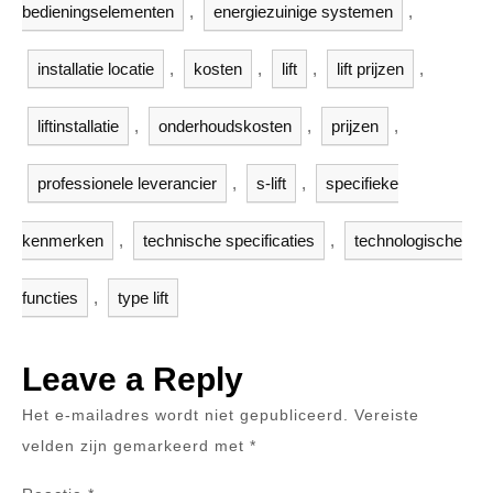
bedieningselementen
,
energiezuinige systemen
,
installatie locatie
,
kosten
,
lift
,
lift prijzen
,
liftinstallatie
,
onderhoudskosten
,
prijzen
,
professionele leverancier
,
s-lift
,
specifieke
kenmerken
,
technische specificaties
,
technologische
functies
,
type lift
Leave a Reply
Het e-mailadres wordt niet gepubliceerd.
Vereiste
velden zijn gemarkeerd met
*