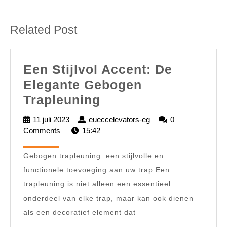
Previous
Next
post:
post:
Related Post
Een Stijlvol Accent: De
Elegante Gebogen
Een
Trapleuning
Stijlvol
11 juli 2023
11
eueccelevators-eg
eueccelevators-
0
Accent:
Comments
juli
15:42
eg
2023
De
Gebogen trapleuning: een stijlvolle en
Elegante
functionele toevoeging aan uw trap Een
Gebogen
trapleuning is niet alleen een essentieel
Trapleuning
onderdeel van elke trap, maar kan ook dienen
als een decoratief element dat