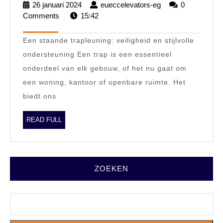
en
26 januari 2024
26
eueccelevators-eg
eueccelevators-
0
stijlvol:
Comments
15:42
januari
eg
2024
De
Een staande trapleuning: veiligheid en stijlvolle
voordelen
ondersteuning Een trap is een essentieel
van
onderdeel van elk gebouw, of het nu gaat om
een
een woning, kantoor of openbare ruimte. Het
staande
biedt ons
trapleuning
READ
READ FULL
FULL
ZOEKEN