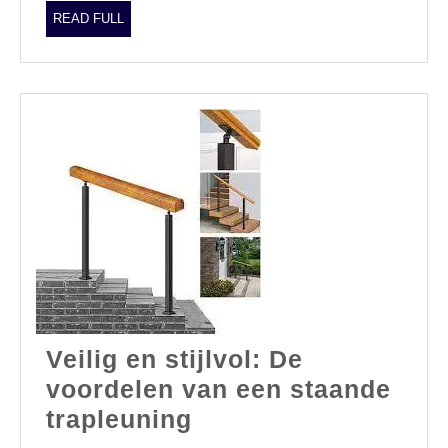
READ
READ FULL
FULL
Veilig en stijlvol: De
voordelen van een staande
Veilig
trapleuning