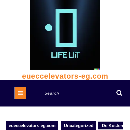
Skip
to
content
eueccelevators-eg.com
Open
Search
Button
for:
eueccelevators-eg.com
Uncategorized
De Kosten