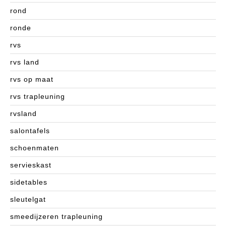
rond
ronde
rvs
rvs land
rvs op maat
rvs trapleuning
rvsland
salontafels
schoenmaten
servieskast
sidetables
sleutelgat
smeedijzeren trapleuning