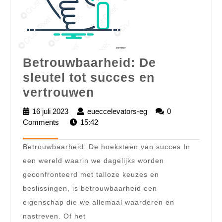
Betrouwbaarheid: De
sleutel tot succes en
Betrouwbaarheid:
vertrouwen
De
16 juli 2023
16
eueccelevators-eg
eueccelevators-
0
sleutel
Comments
juli
15:42
eg
2023
tot
Betrouwbaarheid: De hoeksteen van succes In
succes
een wereld waarin we dagelijks worden
en
geconfronteerd met talloze keuzes en
vertrouwen
beslissingen, is betrouwbaarheid een
eigenschap die we allemaal waarderen en
nastreven. Of het