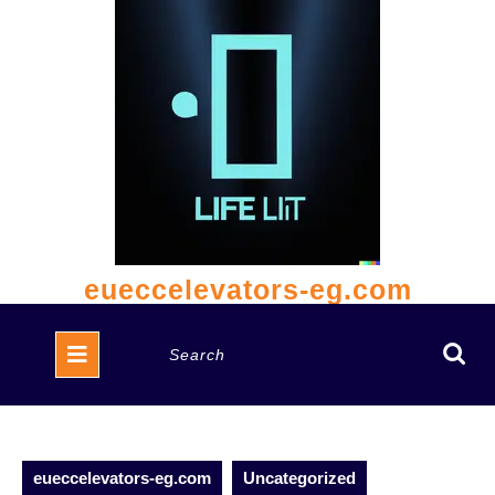
Skip
to
content
eueccelevators-eg.com
Open
Search
Button
for:
eueccelevators-eg.com
Uncategorized