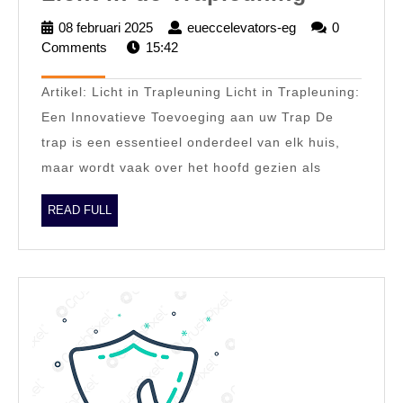
en
08 februari 2025
08
eueccelevators-eg
eueccelevators-
0
Sfeervol
Comments
15:42
februari
eg
2025
Licht
Artikel: Licht in Trapleuning Licht in Trapleuning:
in
Een Innovatieve Toevoeging aan uw Trap De
de
trap is een essentieel onderdeel van elk huis,
Trapleu
maar wordt vaak over het hoofd gezien als
READ
READ FULL
FULL