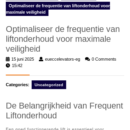
Optimaliseer de frequentie van liftonderhoud voor
maximale veiligheid
Optimaliseer de frequentie van
liftonderhoud voor maximale
veiligheid
15 juni 2025
15
eueccelevators-eg
eueccelevators-
0 Comments
15:42
juni
eg
2025
Categories:
Uncategorized
De Belangrijkheid van Frequent
Liftonderhoud
Een goed functionerende lift is essentieel voor