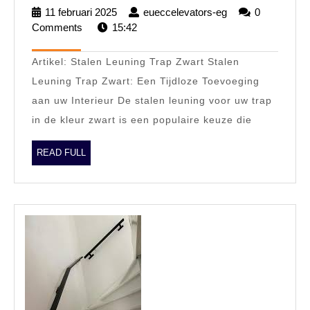
Zwarte
11 februari 2025
11
eueccelevators-eg
eueccelevators-
0
Stalen
Comments
15:42
februari
eg
2025
Leuning
Artikel: Stalen Leuning Trap Zwart Stalen
Voor
Leuning Trap Zwart: Een Tijdloze Toevoeging
Uw
aan uw Interieur De stalen leuning voor uw trap
Trap
in de kleur zwart is een populaire keuze die
READ
READ FULL
FULL