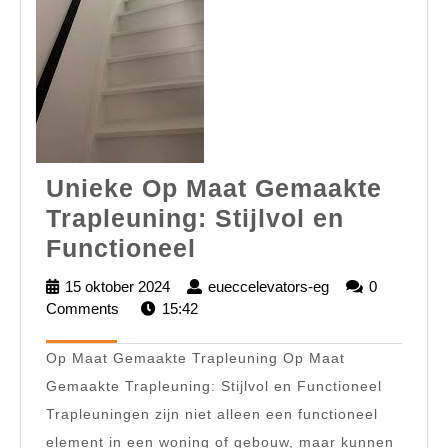
Unieke Op Maat Gemaakte
Trapleuning: Stijlvol en
Unieke
Functioneel
Op
15 oktober 2024
15
eueccelevators-eg
eueccelevators-
0
Maat
Comments
15:42
oktober
eg
2024
Gemaakte
Op Maat Gemaakte Trapleuning Op Maat
Trapleuning:
Gemaakte Trapleuning: Stijlvol en Functioneel
Stijlvol
Trapleuningen zijn niet alleen een functioneel
en
element in een woning of gebouw, maar kunnen