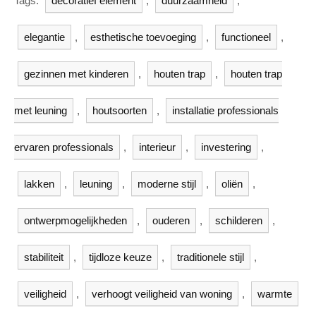
Tags:
decoratief element
,
duurzaamheid
,
elegantie
,
esthetische toevoeging
,
functioneel
,
gezinnen met kinderen
,
houten trap
,
houten trap
met leuning
,
houtsoorten
,
installatie professionals
ervaren professionals
,
interieur
,
investering
,
lakken
,
leuning
,
moderne stijl
,
oliën
,
ontwerpmogelijkheden
,
ouderen
,
schilderen
,
stabiliteit
,
tijdloze keuze
,
traditionele stijl
,
veiligheid
,
verhoogt veiligheid van woning
,
warmte