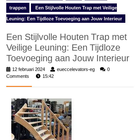
trappen
Een Stijlvolle Houten Trap met Veilige
Leuning: Een Tijdloze Toevoeging aan Jouw Interieur
Een Stijlvolle Houten Trap met
Veilige Leuning: Een Tijdloze
Toevoeging aan Jouw Interieur
12 februari 2024
12
eueccelevators-eg
eueccelevators-
0
Comments
15:42
februari
eg
2024