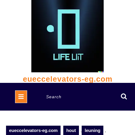
Skip
to
content
eueccelevators-eg.com
Open
Search
Button
for:
eueccelevators-eg.com
hout
,
leuning
,