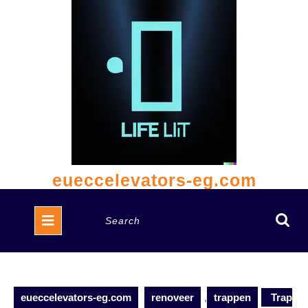
Skip
to
content
eueccelevators-eg.com
Open
Search
Button
for:
eueccelevators-eg.com
renoveer
,
trappen
Trap