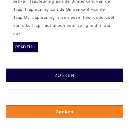
Artikel: Trapleuning aan de Binnenkant van de
Binnenkant
Trap Trapleuning aan de Binnenkant van de
van
Trap De trapleuning is een essentieel onderdeel
de
van elke trap, niet alleen voor veiligheid, maar
Trap:
ook
Een
Functioneel
READ
READ FULL
FULL
en
Decoratief
Element
ZOEKEN
Zoeken