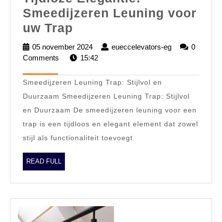
Smeedijzeren Leuning voor
Tijdloze
uw Trap
Elegantie:
05 november 2024
05
eueccelevators-eg
eueccelevator
0
Smeedijzeren
Comments
15:42
november
eg
2024
Leuning
Smeedijzeren Leuning Trap: Stijlvol en
voor
Duurzaam Smeedijzeren Leuning Trap: Stijlvol
uw
en Duurzaam De smeedijzeren leuning voor een
Trap
trap is een tijdloos en elegant element dat zowel
stijl als functionaliteit toevoegt
READ
READ FULL
FULL