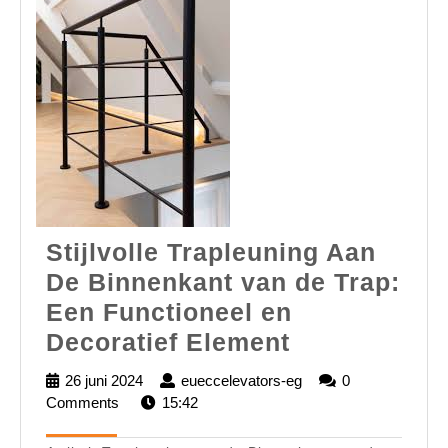
Stijlvolle Trapleuning Aan
De Binnenkant van de Trap:
Een Functioneel en
Stijlvolle
Decoratief Element
Trapleuning
26 juni 2024
26
eueccelevators-eg
eueccelevators-
0
Aan
Comments
juni
15:42
eg
2024
De