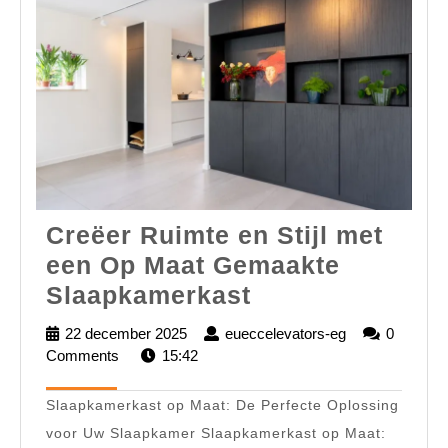
Creëer Ruimte en Stijl met
een Op Maat Gemaakte
Creëer
Slaapkamerkast
Ruimte
22 december 2025
22
eueccelevators-eg
eueccelevator
0
en
Comments
15:42
december
eg
2025
Stijl
Slaapkamerkast op Maat: De Perfecte Oplossing
met
voor Uw Slaapkamer Slaapkamerkast op Maat:
een