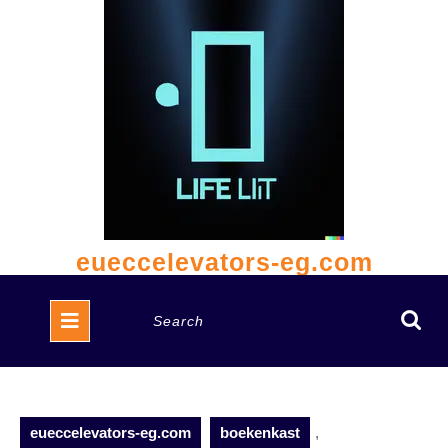
Skip
to
content
eueccelevators-eg.com
Open
Search
Button
for:
eueccelevators-eg.com
boekenkast
,