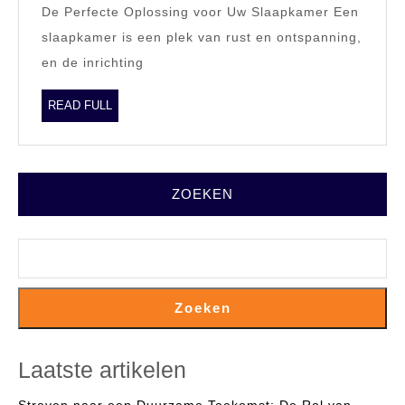
De Perfecte Oplossing voor Uw Slaapkamer Een
Op
slaapkamer is een plek van rust en ontspanning,
Maat
en de inrichting
Gemaakte
Slaapkamerkas
READ
READ FULL
FULL
ZOEKEN
Zoeken
Laatste artikelen
Streven naar een Duurzame Toekomst: De Rol van