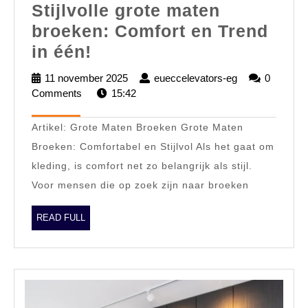
Stijlvolle grote maten
broeken: Comfort en Trend
Stijlvolle
in één!
grote
11 november 2025
11
eueccelevators-eg
eueccelevator
0
maten
Comments
15:42
november
eg
2025
broeken:
Artikel: Grote Maten Broeken Grote Maten
Comfort
Broeken: Comfortabel en Stijlvol Als het gaat om
en
kleding, is comfort net zo belangrijk als stijl.
Trend
Voor mensen die op zoek zijn naar broeken
in
één!
READ
READ FULL
FULL