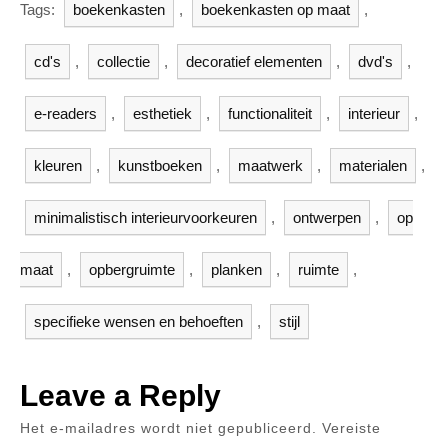
Tags:
boekenkasten
,
boekenkasten op maat
,
cd's
,
collectie
,
decoratief elementen
,
dvd's
,
e-readers
,
esthetiek
,
functionaliteit
,
interieur
,
kleuren
,
kunstboeken
,
maatwerk
,
materialen
,
minimalistisch interieurvoorkeuren
,
ontwerpen
,
op
maat
,
opbergruimte
,
planken
,
ruimte
,
specifieke wensen en behoeften
,
stijl
Leave a Reply
Het e-mailadres wordt niet gepubliceerd.
Vereiste