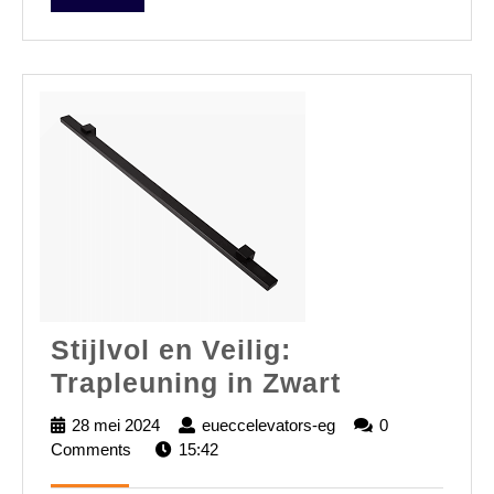
FULL
Stijlvol en Veilig:
Stijlvol
Trapleuning in Zwart
en
28 mei 2024
28
eueccelevators-eg
eueccelevators-
0
Veilig:
Comments
mei
15:42
eg
2024
Trapleunin