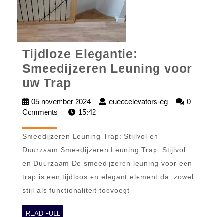
Tijdloze Elegantie:
Smeedijzeren Leuning voor
Tijdloze
uw Trap
Elegantie:
05 november 2024
05
eueccelevators-eg
eueccelevator
0
Smeedijzeren
Comments
15:42
november
eg
2024
Leuning
Smeedijzeren Leuning Trap: Stijlvol en
voor
Duurzaam Smeedijzeren Leuning Trap: Stijlvol
uw
en Duurzaam De smeedijzeren leuning voor een
Trap
trap is een tijdloos en elegant element dat zowel
stijl als functionaliteit toevoegt
READ
READ FULL