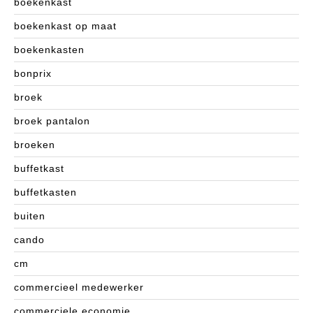
boekenkast
boekenkast op maat
boekenkasten
bonprix
broek
broek pantalon
broeken
buffetkast
buffetkasten
buiten
cando
cm
commercieel medewerker
commerciele economie