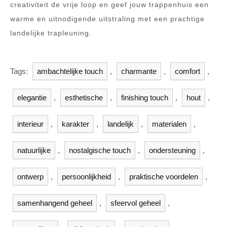
creativiteit de vrije loop en geef jouw trappenhuis een
warme en uitnodigende uitstraling met een prachtige
landelijke trapleuning.
Tags:
ambachtelijke touch
,
charmante
,
comfort
,
elegantie
,
esthetische
,
finishing touch
,
hout
,
interieur
,
karakter
,
landelijk
,
materialen
,
natuurlijke
,
nostalgische touch
,
ondersteuning
,
ontwerp
,
persoonlijkheid
,
praktische voordelen
,
samenhangend geheel
,
sfeervol geheel
,