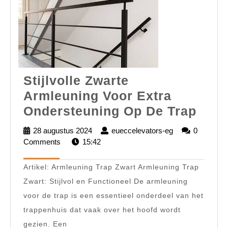
Stijlvolle Zwarte
Armleuning Voor Extra
Stijl
Ondersteuning Op De Trap
Zwar
28 augustus 2024
28
eueccelevators-eg
eueccelevators
0
Arml
Comments
15:42
augustus
eg
2024
Voor
Artikel: Armleuning Trap Zwart Armleuning Trap
Extr
Zwart: Stijlvol en Functioneel De armleuning
Onde
voor de trap is een essentieel onderdeel van het
Op
trappenhuis dat vaak over het hoofd wordt
De
gezien. Een