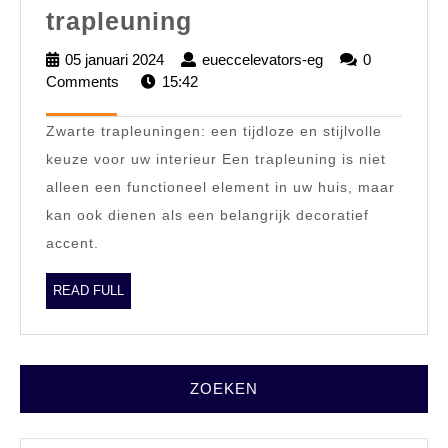
Stijlvol
trapleuning
en
05 januari 2024
05
eueccelevators-eg
eueccelevators-
0
tijdloos:
Comments
15:42
januari
eg
2024
De
Zwarte trapleuningen: een tijdloze en stijlvolle
schoonheid
keuze voor uw interieur Een trapleuning is niet
van
alleen een functioneel element in uw huis, maar
een
kan ook dienen als een belangrijk decoratief
zwarte
accent.
trapleuning
READ
READ FULL
FULL
ZOEKEN