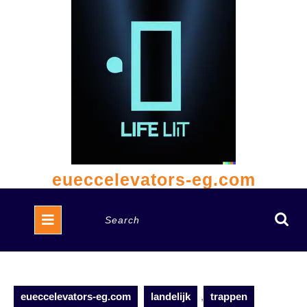
Skip
to
content
eueccelevators-eg.com
Open
Search
Button
for:
eueccelevators-eg.com
landelijk
,
trappen