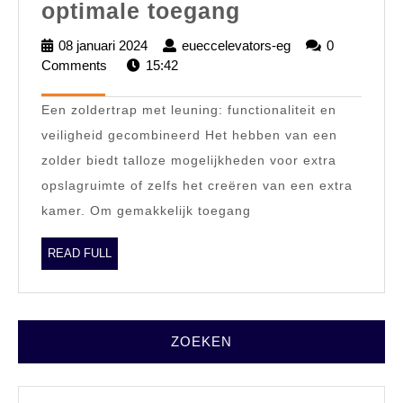
Veilig
optimale toegang
en
08 januari 2024
08
eueccelevators-eg
eueccelevators-
0
comfortabel:
Comments
15:42
januari
eg
2024
Een
Een zoldertrap met leuning: functionaliteit en
zoldertrap
veiligheid gecombineerd Het hebben van een
met
zolder biedt talloze mogelijkheden voor extra
leuning
opslagruimte of zelfs het creëren van een extra
voor
kamer. Om gemakkelijk toegang
optimale
toegang
READ
READ FULL
FULL
ZOEKEN