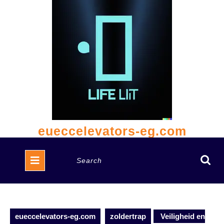
Skip
to
content
eueccelevators-eg.com
Open
Search
Button
for:
eueccelevators-eg.com
zoldertrap
Veiligheid en