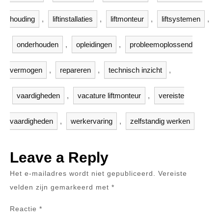
houding
,
liftinstallaties
,
liftmonteur
,
liftsystemen
,
onderhouden
,
opleidingen
,
probleemoplossend
vermogen
,
repareren
,
technisch inzicht
,
vaardigheden
,
vacature liftmonteur
,
vereiste
vaardigheden
,
werkervaring
,
zelfstandig werken
Leave a Reply
Het e-mailadres wordt niet gepubliceerd.
Vereiste
velden zijn gemarkeerd met
*
Reactie
*