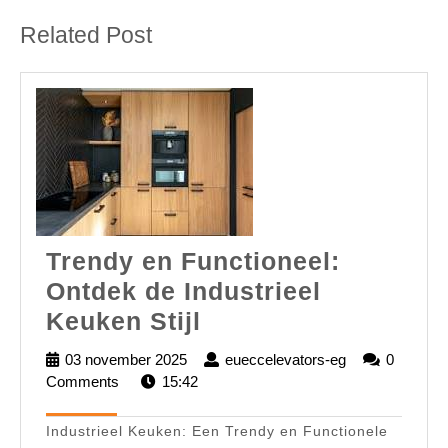
post:
post:
Related Post
Trendy en Functioneel:
Ontdek de Industrieel
Trendy
Keuken Stijl
en
03 november 2025
03
eueccelevators-eg
eueccelevator
0
Functioneel:
Comments
15:42
november
eg
2025
Ontdek
Industrieel Keuken: Een Trendy en Functionele
de