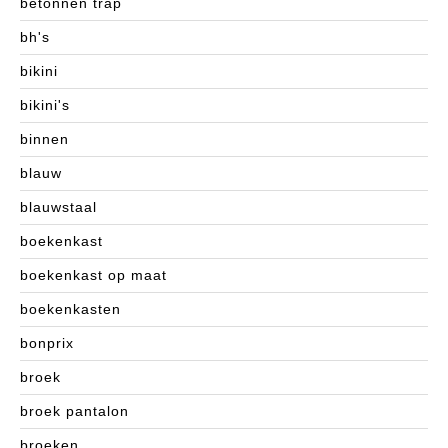
betonnen trap
bh's
bikini
bikini's
binnen
blauw
blauwstaal
boekenkast
boekenkast op maat
boekenkasten
bonprix
broek
broek pantalon
broeken