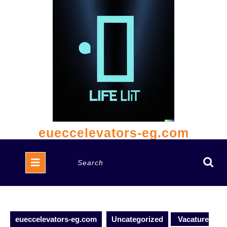
Skip
to
content
eueccelevators-eg.com
Open
Search
Button
for:
eueccelevators-eg.com
Uncategorized
Vacature