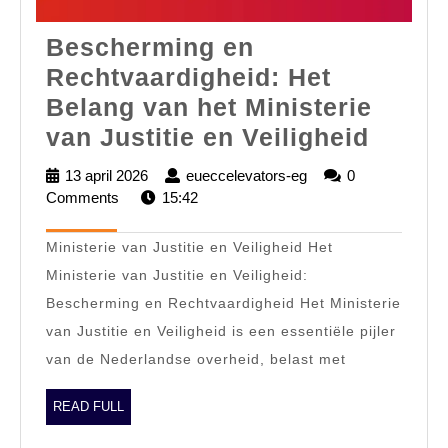
Bescherming en
Rechtvaardigheid: Het
Belang van het Ministerie
Besch
van Justitie en Veiligheid
en
13 april 2026
13
eueccelevators-eg
eueccelevators-
0
Recht
Comments
april
15:42
eg
2026
Het
Ministerie van Justitie en Veiligheid Het
Belan
Ministerie van Justitie en Veiligheid:
van
Bescherming en Rechtvaardigheid Het Ministerie
het
van Justitie en Veiligheid is een essentiële pijler
Minist
van de Nederlandse overheid, belast met
van
Justit
READ
READ FULL
FULL
en