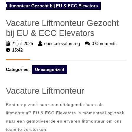
Liftmonteur Gezocht bij EU & ECC Elevators
Vacature Liftmonteur Gezocht
bij EU & ECC Elevators
21 juli 2025
21
eueccelevators-eg
eueccelevators-
0 Comments
15:42
juli
eg
2025
Categories:
Uncategorized
Vacature Liftmonteur
Bent u op zoek naar een uitdagende baan als
liftmonteur? EU & ECC Elevators is momenteel op zoek
naar een gemotiveerde en ervaren liftmonteur om ons
team te versterken.