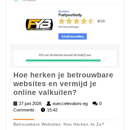
Hoe herken je betrouwbare
websites en vermijd je
Hoe
online valkuilen?
herken
27 juni 2026
27
eueccelevators-eg
eueccelevators-
0
je
Comments
juni
15:42
eg
2026
betrouwbare
Betrouwbare Websites: Hoe Herken Je Ze?
websites