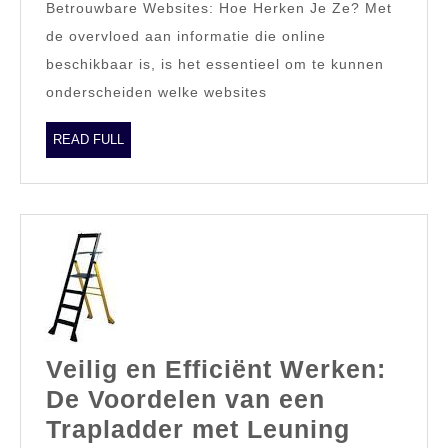
Betrouwbare Websites: Hoe Herken Je Ze? Met
en
de overvloed aan informatie die online
vermijd
beschikbaar is, is het essentieel om te kunnen
je
onderscheiden welke websites
online
valkuilen?
READ
READ FULL
FULL
Veilig en Efficiënt Werken:
De Voordelen van een
Veilig
Trapladder met Leuning