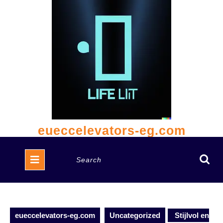
Skip
to
content
eueccelevators-eg.com
Open
Search
Button
for:
eueccelevators-eg.com
Uncategorized
Stijlvol en