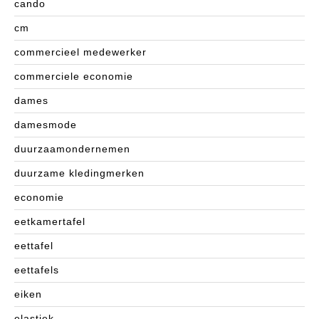
cando
cm
commercieel medewerker
commerciele economie
dames
damesmode
duurzaamondernemen
duurzame kledingmerken
economie
eetkamertafel
eettafel
eettafels
eiken
elastiek