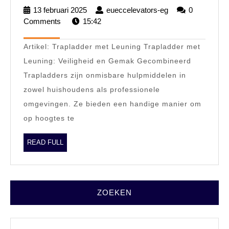
en
13 februari 2025
13
eueccelevators-eg
eueccelevators-
0
Efficiën
Comments
15:42
februari
eg
2025
Werken
Artikel: Trapladder met Leuning Trapladder met
De
Leuning: Veiligheid en Gemak Gecombineerd
Voorde
Trapladders zijn onmisbare hulpmiddelen in
van
zowel huishoudens als professionele
een
omgevingen. Ze bieden een handige manier om
Traplad
op hoogtes te
met
Leunin
READ
READ FULL
FULL
ZOEKEN