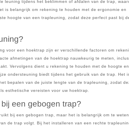
de leuning tijdens het beklimmen of afdalen van de trap, waa
Het is belangrijk om rekening te houden met de ergonomie en
iste hoogte van een trapleuning, zodat deze perfect past bij d
euning?
ing voor een hoektrap zijn er verschillende factoren om reke
exacte afmetingen van de hoektrap nauwkeurig te meten, inclus
akt. Vervolgens dient u rekening te houden met de hoogte en
ze ondersteuning biedt tijdens het gebruik van de trap. Het i
het bepalen van de juiste lengte van de trapleuning, zodat d
als esthetische vereisten voor uw hoektrap.
 bij een gebogen trap?
uikt bij een gebogen trap, maar het is belangrijk om te weten
an de trap volgt. Bij het installeren van een rechte trapleuni