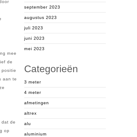
rdoor
september 2023
augustus 2023
e
juli 2023
juni 2023
mei 2023
ning mee
ief de
Categorieën
 positie
s aan te
3 meter
eze
4 meter
afmetingen
altrex
 dat de
alu
ng op
aluminium