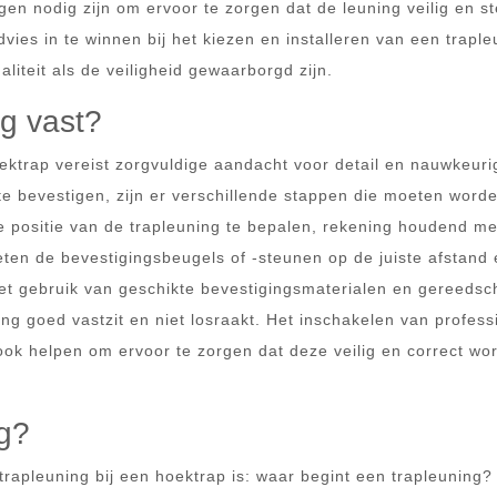
n nodig zijn om ervoor te zorgen dat de leuning veilig en st
ies in te winnen bij het kiezen en installeren van een traple
liteit als de veiligheid gewaarborgd zijn.
g vast?
ktrap vereist zorgvuldige aandacht voor detail en nauwkeuri
g te bevestigen, zijn er verschillende stappen die moeten word
ste positie van de trapleuning te bepalen, rekening houdend me
ten de bevestigingsbeugels of -steunen op de juiste afstand
t gebruik van geschikte bevestigingsmaterialen en gereedsc
ng goed vastzit en niet losraakt. Het inschakelen van profess
ook helpen om ervoor te zorgen dat deze veilig en correct wo
ng?
trapleuning bij een hoektrap is: waar begint een trapleuning?