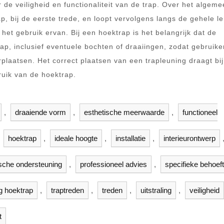
r de veiligheid en functionaliteit van de trap. Over het algem
p, bij de eerste trede, en loopt vervolgens langs de gehele l
het gebruik ervan. Bij een hoektrap is het belangrijk dat de
rap, inclusief eventuele bochten of draaiingen, zodat gebruike
erplaatsen. Het correct plaatsen van een trapleuning draagt bi
ruik van de hoektrap.
,
draaiende vorm
,
esthetische meerwaarde
,
functioneel
,
hoektrap
,
ideale hoogte
,
installatie
,
interieurontwerp
ische ondersteuning
,
professioneel advies
,
specifieke behoef
g hoektrap
,
traptreden
,
treden
,
uitstraling
,
veiligheid
t