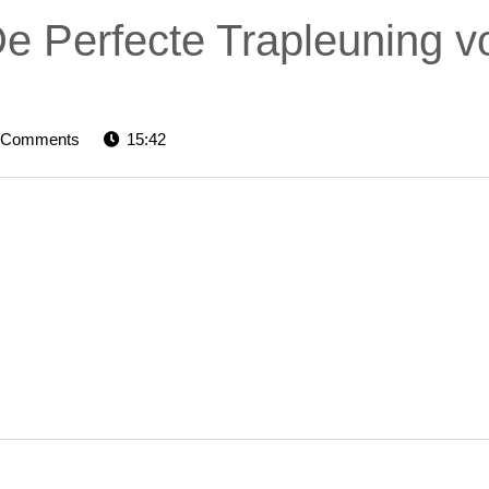
 De Perfecte Trapleuning v
levators-
 Comments
15:42