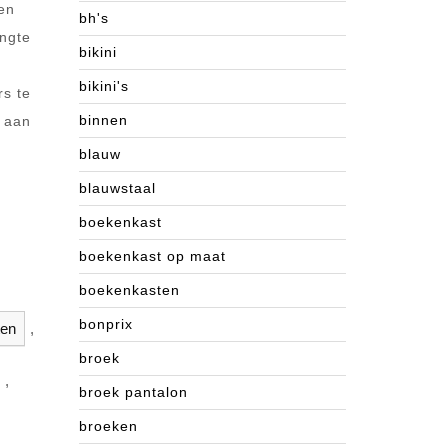
een
bh's
engte
bikini
bikini's
rs te
binnen
j aan
blauw
blauwstaal
boekenkast
boekenkast op maat
,
boekenkasten
bonprix
ten
,
broek
,
broek pantalon
broeken