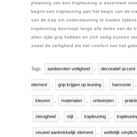
plaatsing van een trapleuning is essentieel voo
begint een trapleuning aan het begin van de tra
van de trap om ondersteuning te bieden tijdens 
trapleuning doorloopt langs alle delen van de t
allen tijde grip hebben en zich veilig kunnen v
zowel de veiligheid als het comfort van het geb
Tags:
aanbevolen veiligheid
,
decoratief accent
element
,
grip krijgen op leuning
,
harmonie
kleuren
,
materialen
,
ontwerpen
,
prakt
stevigheid
,
stijl
,
trapleuning
,
trapleunin
visueel aantrekkelijk element
,
wettelijk verplich