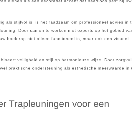
kan dienen als een decoratief accent dat naadloos past bij uw
g als stijlvol is, is het raadzaam om professioneel advies in 
apleuning. Door samen te werken met experts op het gebied va
uw hoektrap niet alleen functioneel is, maar ook een visueel
ineert veiligheid en stijl op harmonieuze wijze. Door zorgvul
zowel praktische ondersteuning als esthetische meerwaarde in
er Trapleuningen voor een