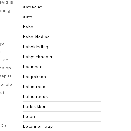
evig is
antraciet
uning
auto
baby
baby kleding
ge
babykleding
en
babyschoenen
t de
badmode
 en op
hap is
badpakken
ionele
balustrade
rdt
balustrades
barkrukken
beton
 De
betonnen trap