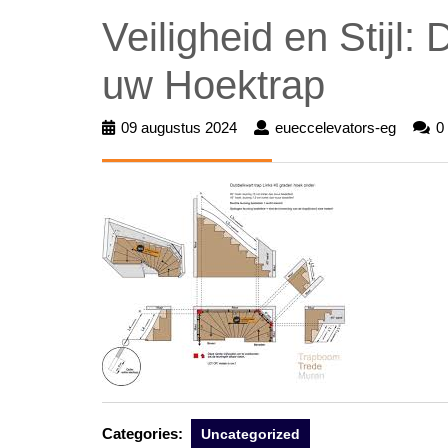
Veiligheid en Stijl:
uw Hoektrap
09 augustus 2024
09
eueccelevators-eg
euecce
0
augustus
eg
2024
Categories:
Uncategorized