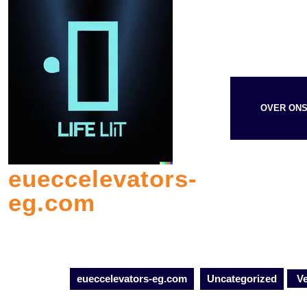
Skip
to
content
OVER ON
eueccelevators-
eg.com
eueccelevators-eg.com
Uncategorized
Ve