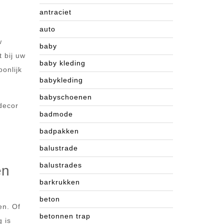
antraciet
auto
w
baby
t bij uw
baby kleding
onlijk
babykleding
babyschoenen
decor
badmode
badpakken
balustrade
balustrades
en
barkrukken
beton
en. Of
betonnen trap
 is