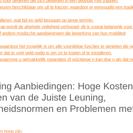
heid voor degenen die zich bewegen in een gebouw met trappen.
n kleuren beschikbaar om uit te kiezen, waardoor er eenvoudig een trap
alleren, wat tijd en geld bespaart op lange termijn.
p wordt de algehele veiligheid verhoogd; dit is vooral belangrijk voo
 andere medische aandoeningen die beperking van hun mobiliteit
waardoor het mogelijk is om alle voordelige functies te genieten die 
 dat er veel geld nodig is om ze te kopen of te installeren.
, waarmee u gemakkelijk reparaties of wijziginge n kan doe n als dat no
ing Aanbiedingen: Hoge Kosten
den van de Juiste Leuning,
gheidsnormen en Problemen me
n hoog zijn.