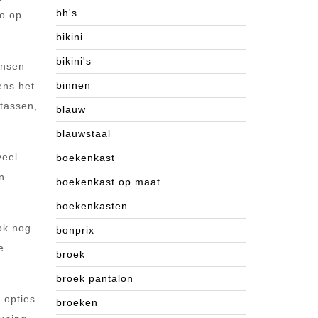
bh's
co op
bikini
bikini's
ensen
binnen
ens het
tassen,
blauw
blauwstaal
veel
boekenkast
n
boekenkast op maat
boekenkasten
ook nog
bonprix
e
broek
broek pantalon
e opties
broeken