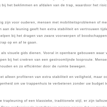
g bij het beklimmen en afdalen van de trap, waardoor het risi
ttig zijn voor ouderen, mensen met mobiliteitsproblemen of m
 aan de leuning geeft hen extra stabiliteit en vertrouwen tijd
 helpen bij het dragen van zware voorwerpen of boodschappen
trap op en af te gaan.
 als visuele gids dienen. Vooral in openbare gebouwen waar 
pen bij het creëren van een gestroomlijnde looproute. Mense
houden en zo efficiënter door de ruimte bewegen.
t alleen profiteren van extra stabiliteit en veiligheid, maar 
egenheid om uw trappenhuis te verbeteren zonder uw budget t
rapleuning of een klassieke, traditionele stijl, er zijn talloz