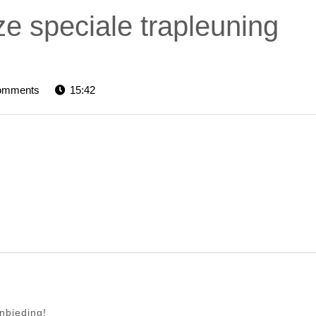
ze speciale trapleuning
ators-
omments
15:42
nbieding!