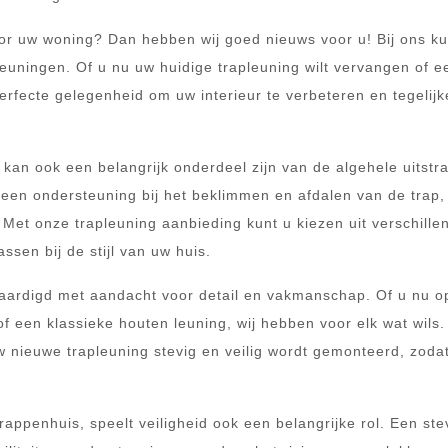
or uw woning? Dan hebben wij goed nieuws voor u! Bij ons ku
leuningen. Of u nu uw huidige trapleuning wilt vervangen of e
erfecte gelegenheid om uw interieur te verbeteren en tegelijke
r kan ook een belangrijk onderdeel zijn van de algehele uitstra
alleen ondersteuning bij het beklimmen en afdalen van de trap
. Met onze trapleuning aanbieding kunt u kiezen uit verschille
ssen bij de stijl van uw huis.
ardigd met aandacht voor detail en vakmanschap. Of u nu o
of een klassieke houten leuning, wij hebben voor elk wat wils
w nieuwe trapleuning stevig en veilig wordt gemonteerd, zodat
appenhuis, speelt veiligheid ook een belangrijke rol. Een ste