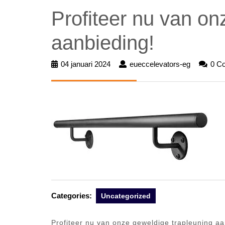
Profiteer nu van on
aanbieding!
04 januari 2024
04
eueccelevators-eg
eueccelev
0 C
januari
eg
2024
Categories:
Uncategorized
Profiteer nu van onze geweldige trapleuning aa