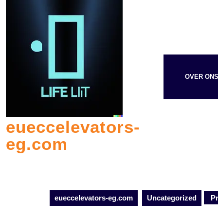
Skip
to
content
OVER ON
eueccelevators-
eg.com
eueccelevators-eg.com
Uncategorized
Pr