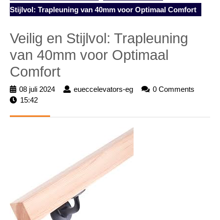
Stijlvol: Trapleuning van 40mm voor Optimaal Comfort
Veilig en Stijlvol: Trapleuning
van 40mm voor Optimaal
Comfort
08 juli 2024
08
eueccelevators-eg
eueccelevators-
0 Comments
15:42
juli
eg
2024