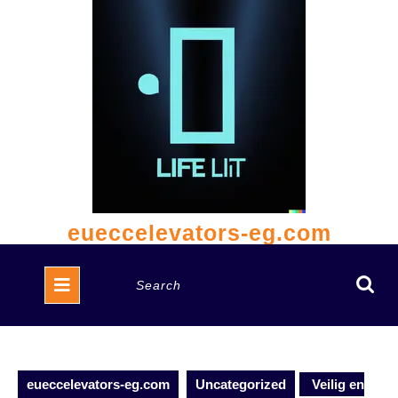
Skip
to
content
eueccelevators-eg.com
Open
Search
Button
for:
eueccelevators-eg.com
Uncategorized
Veilig en