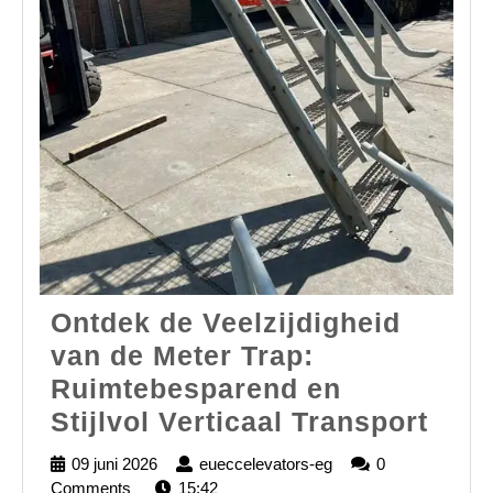
Ontdek de Veelzijdigheid
van de Meter Trap:
Ruimtebesparend en
Ont
Stijlvol Verticaal Transport
de
09 juni 2026
09
eueccelevators-eg
eueccelevators-
0
Veel
Comments
juni
15:42
eg