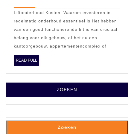
2023
Liftond
Liftonderhoud Kosten: Waarom investeren in
Waaro
regelmatig onderhoud essentieel is Het hebben
investe
van een goed functionerende lift is van cruciaal
essenti
belang voor elk gebouw, of het nu een
is
kantoorgebouw, appartementencomplex of
READ
READ FULL
FULL
ZOEKEN
Zoeken