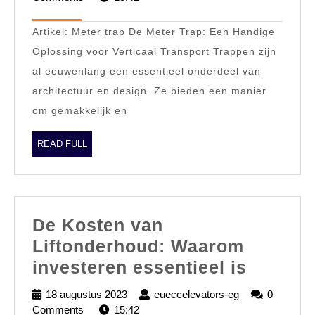
2026
van
Artikel: Meter trap De Meter Trap: Een Handige
de
Oplossing voor Verticaal Transport Trappen zijn
Mete
al eeuwenlang een essentieel onderdeel van
Trap
architectuur en design. Ze bieden een manier
Ruim
om gemakkelijk en
en
Stijl
READ
READ FULL
FULL
Vert
Tran
De Kosten van
Liftonderhoud: Waarom
De
investeren essentieel is
Kosten
18 augustus 2023
18
eueccelevators-eg
eueccelevators
0
van
Comments
15:42
augustus
eg