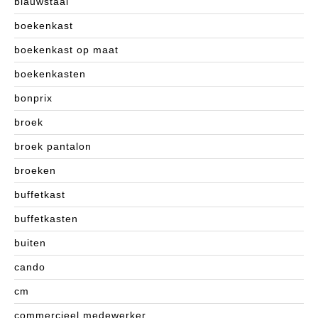
blauwstaal
boekenkast
boekenkast op maat
boekenkasten
bonprix
broek
broek pantalon
broeken
buffetkast
buffetkasten
buiten
cando
cm
commercieel medewerker