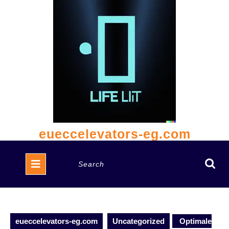
Skip
to
content
eueccelevators-eg.com
Open
Search
Button
for:
eueccelevators-eg.com
Uncategorized
Optimale