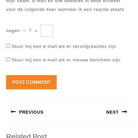
Mijn naam, e-mail en site bewaren in deze browser
voor de volgende keer wanneer ik een reactie plaats.
negen
−
7
=
Stuur mij een e-mail als er vervolgreacties zijn.
Stuur mij een e-mail als er nieuwe berichten zijn.
Berichtnavigatie
PREVIOUS
NEXT
Previous
Next
post:
post:
Related Post