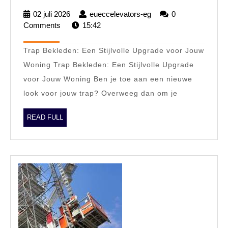
Transformatie:
02 juli 2026
02
eueccelevators-eg
eueccelevators-
0
Trap
Comments
juli
15:42
eg
2026
Bekleden
Trap Bekleden: Een Stijlvolle Upgrade voor Jouw
voor
Woning Trap Bekleden: Een Stijlvolle Upgrade
een
voor Jouw Woning Ben je toe aan een nieuwe
Nieuwe
look voor jouw trap? Overweeg dan om je
Look
READ
READ FULL
FULL