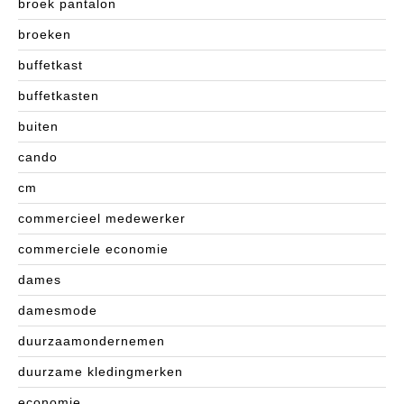
broek pantalon
broeken
buffetkast
buffetkasten
buiten
cando
cm
commercieel medewerker
commerciele economie
dames
damesmode
duurzaamondernemen
duurzame kledingmerken
economie