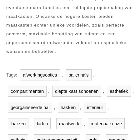
eventuele extra functies een rol bij de prijsbepaling van
maatkasten. Ondanks de hogere kosten bieden
maatkasten echter unieke voordelen, zoals perfecte
pasvorm, maximale benutting van ruimte en een
gepersonaliseerd ontwerp dat voldoet aan specifieke
wensen en behoeften.
Tags:
afwerkingsopties
,
ballerina's
,
compartimenten
,
diepte kast schoenen
,
esthetiek
,
georganiseerde hal
,
hakken
,
interieur
,
laarzen
,
laden
,
maatwerk
,
materiaalkeuze
,
netheid
,
ontwerpcomplexiteit
,
orde
,
ordenen
,