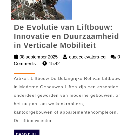
De Evolutie van Liftbouw:
Innovatie en Duurzaamheid
De
in Verticale Mobiliteit
Evolutie
08 september 2025
08
eueccelevators-eg
eueccelevator
0
van
Comments
15:42
september
eg
2025
Liftbouw:
Artikel: Liftbouw De Belangrijke Rol van Liftbouw
Innovatie
in Moderne Gebouwen Liften zijn een essentieel
en
onderdeel geworden van moderne gebouwen, of
Duurzaam
het nu gaat om wolkenkrabbers,
in
kantoorgebouwen of appartementencomplexen.
Verticale
De liftbouwsector
Mobiliteit
READ
READ FULL