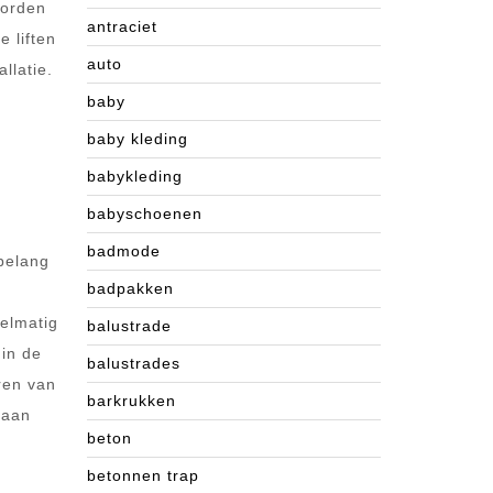
worden
antraciet
 liften
auto
llatie.
baby
baby kleding
babykleding
babyschoenen
badmode
 belang
badpakken
elmatig
balustrade
 in de
balustrades
eren van
barkrukken
 aan
beton
betonnen trap