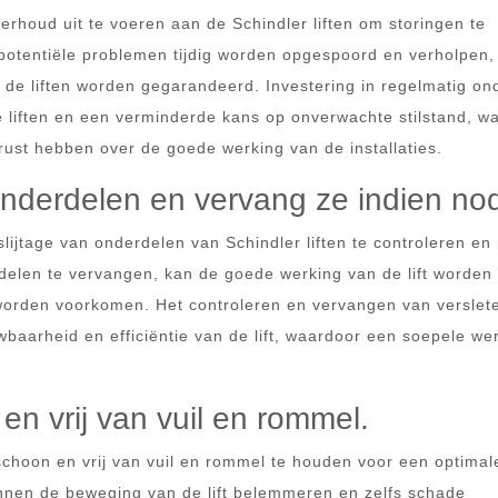
erhoud uit te voeren aan de Schindler liften om storingen te
otentiële problemen tijdig worden opgespoord en verholpen,
 de liften worden gegarandeerd. Investering in regelmatig o
e liften en een verminderde kans op onverwachte stilstand, w
ust hebben over de goede werking van de installaties.
onderdelen en vervang ze indien nod
lijtage van onderdelen van Schindler liften te controleren en 
rdelen te vervangen, kan de goede werking van de lift worden
worden voorkomen. Het controleren en vervangen van verslet
wbaarheid en efficiëntie van de lift, waardoor een soepele we
en vrij van vuil en rommel.
 schoon en vrij van vuil en rommel te houden voor een optimal
unnen de beweging van de lift belemmeren en zelfs schade