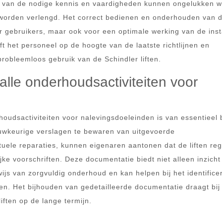
ien van de nodige kennis en vaardigheden kunnen ongelukken 
worden verlengd. Het correct bedienen en onderhouden van de
r gebruikers, maar ook voor een optimale werking van de insta
ft het personeel op de hoogte van de laatste richtlijnen en
probleemloos gebruik van de Schindler liften.
alle onderhoudsactiviteiten voor
oudsactiviteiten voor nalevingsdoeleinden is van essentieel
auwkeurige verslagen te bewaren van uitgevoerde
ele reparaties, kunnen eigenaren aantonen dat de liften reg
e voorschriften. Deze documentatie biedt niet alleen inzicht
wijs van zorgvuldig onderhoud en kan helpen bij het identific
n. Het bijhouden van gedetailleerde documentatie draagt ​​bij
liften op de lange termijn.