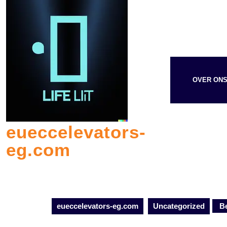
Skip
to
content
OVER ON
eueccelevators-
eg.com
eueccelevators-eg.com
Uncategorized
Be