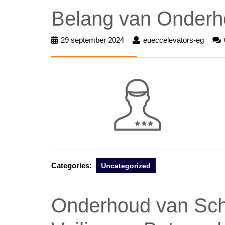
Belang van Onderho
29 september 2024
29
eueccelevators-eg
euecc
september
eg
2024
Categories:
Uncategorized
Onderhoud van Schin