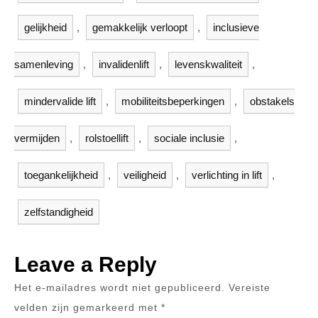
gelijkheid
,
gemakkelijk verloopt
,
inclusieve
samenleving
,
invalidenlift
,
levenskwaliteit
,
mindervalide lift
,
mobiliteitsbeperkingen
,
obstakels
vermijden
,
rolstoellift
,
sociale inclusie
,
toegankelijkheid
,
veiligheid
,
verlichting in lift
,
zelfstandigheid
Leave a Reply
Het e-mailadres wordt niet gepubliceerd.
Vereiste
velden zijn gemarkeerd met
*