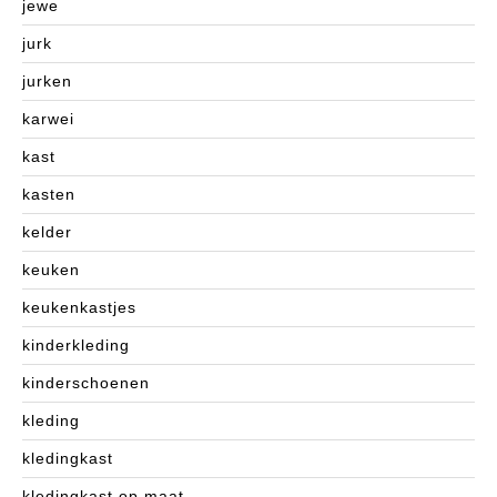
jewe
jurk
jurken
karwei
kast
kasten
kelder
keuken
keukenkastjes
kinderkleding
kinderschoenen
kleding
kledingkast
kledingkast op maat