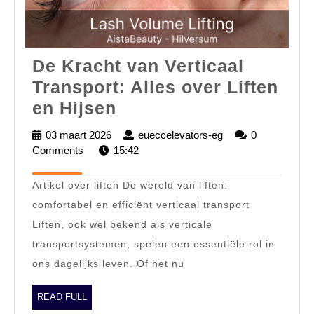
De Kracht van Verticaal
Transport: Alles over Liften
De
en Hijsen
Kracht
03 maart 2026
03
eueccelevators-eg
eueccelevators-
0
van
Comments
15:42
maart
eg
2026
Verticaal
Artikel over liften De wereld van liften:
Transport:
comfortabel en efficiënt verticaal transport
Alles
Liften, ook wel bekend als verticale
over
transportsystemen, spelen een essentiële rol in
Liften
ons dagelijks leven. Of het nu
en
Hijsen
READ
READ FULL
FULL