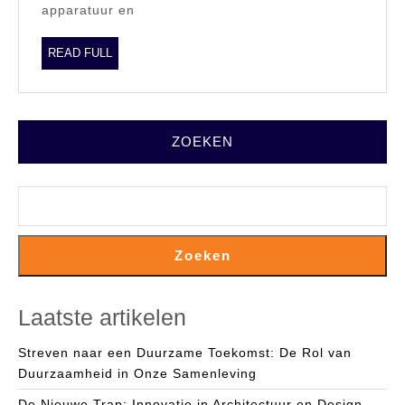
Werkplek
apparatuur en
READ
READ FULL
FULL
ZOEKEN
Zoeken
Laatste artikelen
Streven naar een Duurzame Toekomst: De Rol van
Duurzaamheid in Onze Samenleving
De Nieuwe Trap: Innovatie in Architectuur en Design