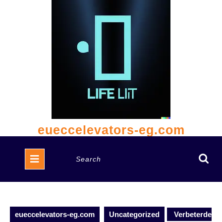
Skip
to
content
eueccelevators-eg.com
Open
Search
Button
for:
eueccelevators-eg.com
Uncategorized
Verbeterde