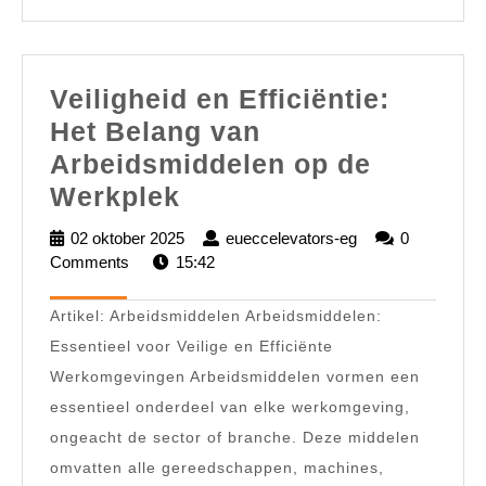
Veiligheid en Efficiëntie:
Het Belang van
Arbeidsmiddelen op de
Veiligheid
Werkplek
en
02 oktober 2025
02
eueccelevators-eg
eueccelevators-
0
Efficiëntie:
Comments
15:42
oktober
eg
2025
Het
Artikel: Arbeidsmiddelen Arbeidsmiddelen:
Belang
Essentieel voor Veilige en Efficiënte
van
Werkomgevingen Arbeidsmiddelen vormen een
Arbeidsmiddelen
essentieel onderdeel van elke werkomgeving,
op
ongeacht de sector of branche. Deze middelen
de
omvatten alle gereedschappen, machines,