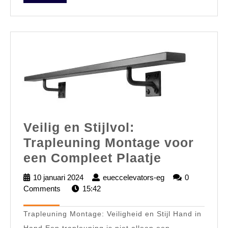
FULL
Veilig en Stijlvol:
Trapleuning Montage voor
Veilig
een Compleet Plaatje
en
10 januari 2024
10
eueccelevators-eg
eueccelevators-
0
Stijlvol:
Comments
15:42
januari
eg
2024
Trapleuni
Trapleuning Montage: Veiligheid en Stijl Hand in
Montage
Hand Een trapleuning is niet alleen een