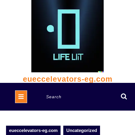
Skip
to
content
eueccelevators-eg.com
Open
Search
Button
for:
eueccelevators-eg.com
Uncategorized