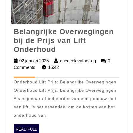
Belangrijke Overwegingen
bij de Prijs van Lift
Belangrijke
Onderhoud
Overwegingen
02 januari 2025
02
eueccelevators-eg
eueccelevators-
0
bij
Comments
15:42
januari
eg
2025
de
Onderhoud Lift Prijs: Belangrijke Overwegingen
Prijs
Onderhoud Lift Prijs: Belangrijke Overwegingen
van
Als eigenaar of beheerder van een gebouw met
Lift
een lift, is het essentieel om de kosten van het
Onderhoud
onderhoud van
READ
READ FULL