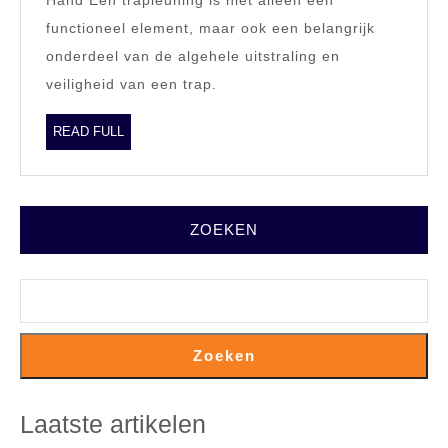
voor
functioneel element, maar ook een belangrijk
een
onderdeel van de algehele uitstraling en
Compleet
veiligheid van een trap.
Plaatje
READ
READ FULL
FULL
ZOEKEN
Zoeken
Laatste artikelen