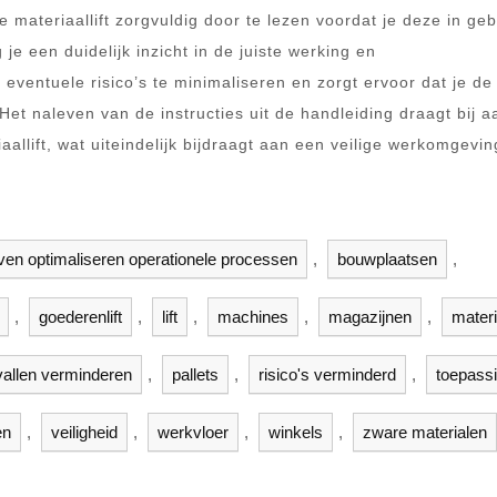
e materiaallift zorgvuldig door te lezen voordat je deze in geb
je een duidelijk inzicht in de juiste werking en
m eventuele risico’s te minimaliseren en zorgt ervoor dat je de 
Het naleven van de instructies uit de handleiding draagt bij 
aallift, wat uiteindelijk bijdraagt aan een veilige werkomgevin
jven optimaliseren operationele processen
,
bouwplaatsen
,
,
goederenlift
,
lift
,
machines
,
magazijnen
,
materia
allen verminderen
,
pallets
,
risico's verminderd
,
toepass
en
,
veiligheid
,
werkvloer
,
winkels
,
zware materialen