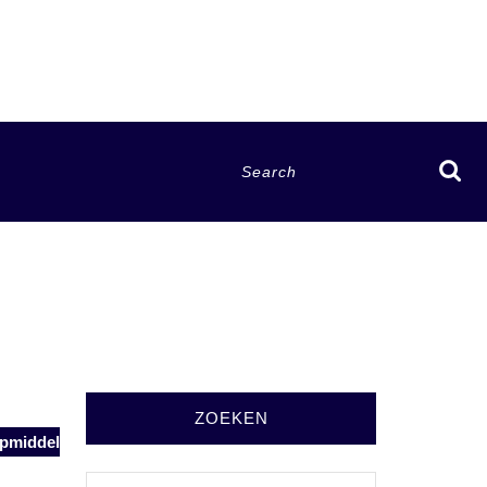
Search
for:
ZOEKEN
lpmiddel