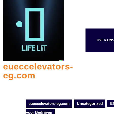
Skip
to
content
OVER ON
eueccelevators-
eg.com
eueccelevators-eg.com
Uncategorized
Ef
voor Bedrijven