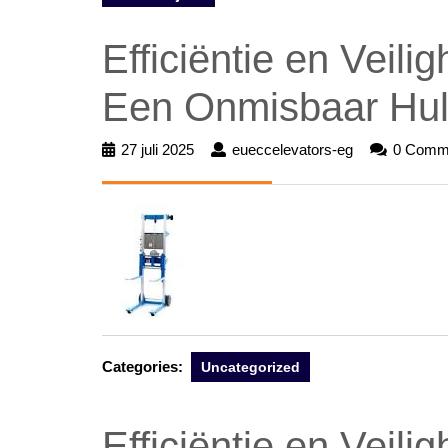
Efficiëntie en Veili
Een Onmisbaar Hul
27 juli 2025
27
eueccelevators-eg
eueccelevato
0 Comm
juli
eg
2025
Categories:
Uncategorized
Efficiëntie en Veili