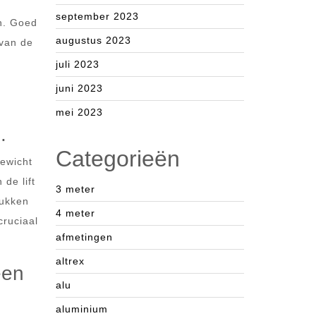
september 2023
en. Goed
augustus 2023
 van de
n
juli 2023
e
juni 2023
mei 2023
.
Categorieën
gewicht
 de lift
3 meter
lukken
4 meter
cruciaal
afmetingen
altrex
een
alu
aluminium