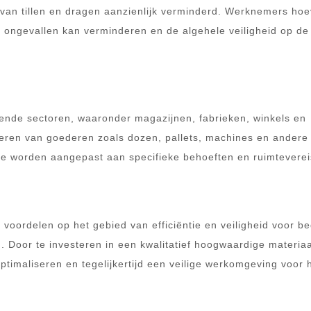
lg van tillen en dragen aanzienlijk verminderd. Werknemers ho
al ongevallen kan verminderen en de algehele veiligheid op de
llende sectoren, waaronder magazijnen, fabrieken, winkels en
rteren van goederen zoals dozen, pallets, machines en andere
 ze worden aangepast aan specifieke behoeften en ruimteverei
ke voordelen op het gebied van efficiëntie en veiligheid voor be
 Door te investeren in een kwalitatief hoogwaardige materiaal
timaliseren en tegelijkertijd een veilige werkomgeving voor 