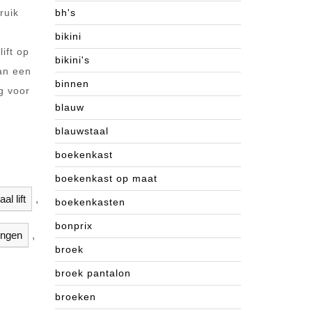
ruik
bh's
bikini
lift op
bikini's
aan een
binnen
g voor
blauw
blauwstaal
boekenkast
boekenkast op maat
al lift
,
boekenkasten
bonprix
ingen
,
broek
broek pantalon
broeken