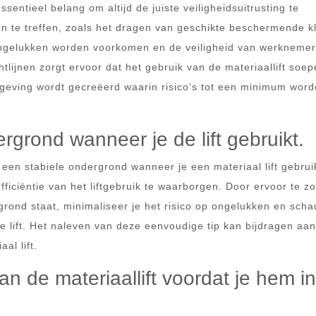
ssentieel belang om altijd de juiste veiligheidsuitrusting te
en te treffen, zoals het dragen van geschikte beschermende k
ngelukken worden voorkomen en de veiligheid van werkneme
lijnen zorgt ervoor dat het gebruik van de materiaallift soep
mgeving wordt gecreëerd waarin risico’s tot een minimum wor
rgrond wanneer je de lift gebruikt.
 een stabiele ondergrond wanneer je een materiaal lift gebrui
fficiëntie van het liftgebruik te waarborgen. Door ervoor te z
rgrond staat, minimaliseer je het risico op ongelukken en sch
e lift. Het naleven van deze eenvoudige tip kan bijdragen aa
al lift.
an de materiaallift voordat je hem in