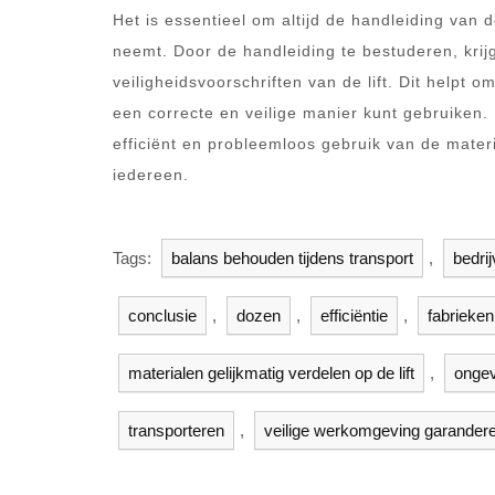
Het is essentieel om altijd de handleiding van d
neemt. Door de handleiding te bestuderen, krijg 
veiligheidsvoorschriften van de lift. Dit helpt o
een correcte en veilige manier kunt gebruiken. 
efficiënt en probleemloos gebruik van de materi
iedereen.
Tags:
balans behouden tijdens transport
,
bedri
conclusie
,
dozen
,
efficiëntie
,
fabrieken
materialen gelijkmatig verdelen op de lift
,
ongev
transporteren
,
veilige werkomgeving garander