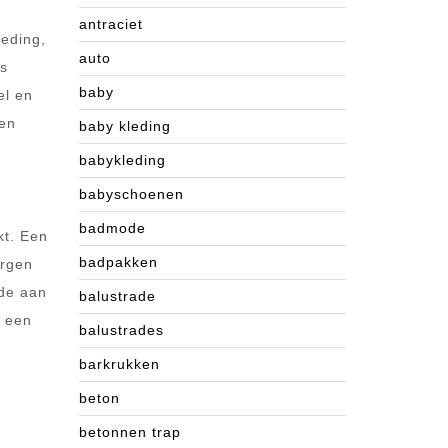
antraciet
leding,
auto
rs
baby
el en
den
baby kleding
babykleding
babyschoenen
badmode
kt. Een
badpakken
orgen
ade aan
balustrade
n een
balustrades
barkrukken
beton
betonnen trap