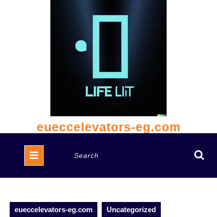
Skip
to
content
eueccelevators-eg.com
Open
Search
Button
for:
eueccelevators-eg.com
Uncategorized