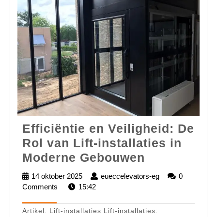
Efficiëntie en Veiligheid: De
Rol van Lift-installaties in
Efficiëntie
Moderne Gebouwen
en
14 oktober 2025
14
eueccelevators-eg
eueccelevators-
0
Veiligheid:
Comments
15:42
oktober
eg
2025
De
Artikel: Lift-installaties Lift-installaties:
Rol