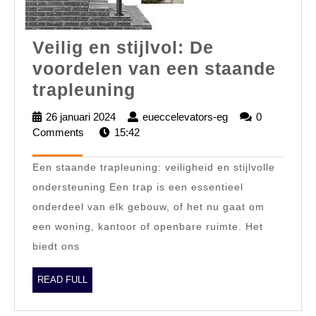
Veilig en stijlvol: De
voordelen van een staande
Veilig
trapleuning
en
26 januari 2024
26
eueccelevators-eg
eueccelevators-
0
stijlvol:
Comments
15:42
januari
eg
2024
De
Een staande trapleuning: veiligheid en stijlvolle
voordelen
ondersteuning Een trap is een essentieel
van
onderdeel van elk gebouw, of het nu gaat om
een
een woning, kantoor of openbare ruimte. Het
staande
biedt ons
trapleuning
READ
READ FULL
FULL