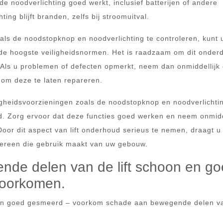
de noodverlichting goed werkt, inclusief batterijen of andere
ing blijft branden, zelfs bij stroomuitval.
als de noodstopknop en noodverlichting te controleren, kunt 
an de hoogste veiligheidsnormen. Het is raadzaam om dit onder
 Als u problemen of defecten opmerkt, neem dan onmiddellijk 
 om deze te laten repareren.
igheidsvoorzieningen zoals de noodstopknop en noodverlichtin
eid. Zorg ervoor dat deze functies goed werken en neem onmidd
oor dit aspect van lift onderhoud serieus te nemen, draagt u 
edereen die gebruik maakt van uw gebouw.
ende delen van de lift schoon en g
voorkomen.
n en goed gesmeerd – voorkom schade aan bewegende delen v