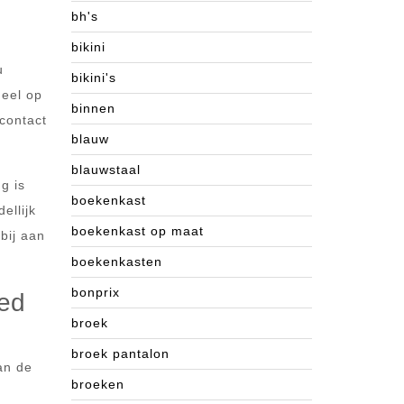
bh's
bikini
u
bikini's
deel op
binnen
contact
blauw
blauwstaal
g is
boekenkast
ellijk
boekenkast op maat
bij aan
boekenkasten
bonprix
oed
broek
broek pantalon
an de
broeken