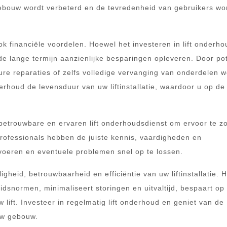
gebouw wordt verbeterd en de tevredenheid van gebruikers wo
k financiële voordelen. Hoewel het investeren in lift onderho
de lange termijn aanzienlijke besparingen opleveren. Door pot
ure reparaties of zelfs volledige vervanging van onderdelen 
rhoud de levensduur van uw liftinstallatie, waardoor u op de
betrouwbare en ervaren lift onderhoudsdienst om ervoor te z
 professionals hebben de juiste kennis, vaardigheden en
voeren en eventuele problemen snel op te lossen.
igheid, betrouwbaarheid en efficiëntie van uw liftinstallatie. H
heidsnormen, minimaliseert storingen en uitvaltijd, bespaart op
 lift. Investeer in regelmatig lift onderhoud en geniet van de
uw gebouw.