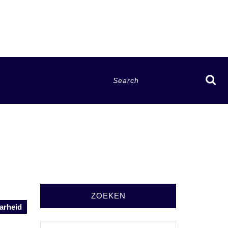
Search
for:
ZOEKEN
arheid