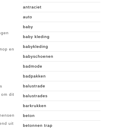
antraciet
auto
baby
ingen
baby kleding
babykleding
knop en
babyschoenen
badmode
badpakken
balustrade
en
 om dit
balustrades
barkrukken
 mensen
beton
end uit
betonnen trap