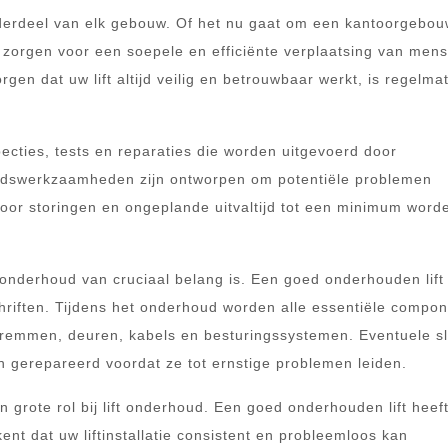
onderdeel van elk gebouw. Of het nu gaat om een kantoorgebou
 zorgen voor een soepele en efficiënte verplaatsing van men
n dat uw lift altijd veilig en betrouwbaar werkt, is regelmati
ecties, tests en reparaties die worden uitgevoerd door
udswerkzaamheden zijn ontworpen om potentiële problemen
door storingen en ongeplande uitvaltijd tot een minimum word
t onderhoud van cruciaal belang is. Een goed onderhouden lift
chriften. Tijdens het onderhoud worden alle essentiële compo
 remmen, deuren, kabels en besturingssystemen. Eventuele sl
n gerepareerd voordat ze tot ernstige problemen leiden.
 grote rol bij lift onderhoud. Een goed onderhouden lift heef
kent dat uw liftinstallatie consistent en probleemloos kan