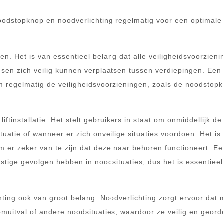
noodstopknop en noodverlichting regelmatig voor een optimale
ften. Het is van essentieel belang dat alle veiligheidsvoorzien
sen zich veilig kunnen verplaatsen tussen verdiepingen. Een
 om regelmatig de veiligheidsvoorzieningen, zoals de noodstop
iftinstallatie. Het stelt gebruikers in staat om onmiddellijk de
tuatie of wanneer er zich onveilige situaties voordoen. Het is
m er zeker van te zijn dat deze naar behoren functioneert. E
tige gevolgen hebben in noodsituaties, dus het is essentieel
hting ook van groot belang. Noodverlichting zorgt ervoor dat
omuitval of andere noodsituaties, waardoor ze veilig en geord