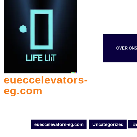
Skip
to
content
OVER ON
eueccelevators-
eg.com
eueccelevators-eg.com
Uncategorized
Be