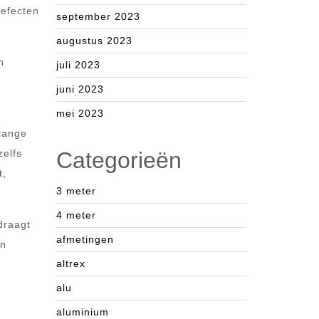
defecten
september 2023
augustus 2023
n
juli 2023
juni 2023
mei 2023
 lange
zelfs
Categorieën
t,
3 meter
4 meter
 draagt
afmetingen
en
altrex
alu
aluminium