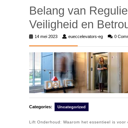
Belang van Regulie
Veiligheid en Betr
14 mei 2023
14
eueccelevators-eg
eueccelevat
0 Com
mei
eg
2023
Categories:
Uncategorized
Lift Onderhoud: Waarom het essentieel is voor d