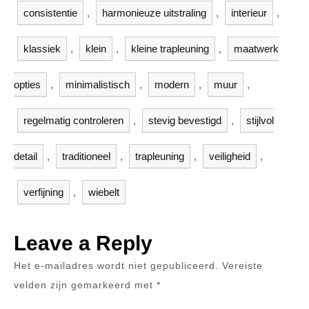
consistentie
,
harmonieuze uitstraling
,
interieur
,
klassiek
,
klein
,
kleine trapleuning
,
maatwerk
opties
,
minimalistisch
,
modern
,
muur
,
regelmatig controleren
,
stevig bevestigd
,
stijlvol
detail
,
traditioneel
,
trapleuning
,
veiligheid
,
verfijning
,
wiebelt
Leave a Reply
Het e-mailadres wordt niet gepubliceerd.
Vereiste
velden zijn gemarkeerd met
*