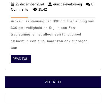
en
22 december 2024
22
eueccelevators-eg
eueccelevator
0
Stijl:
Comments
15:42
december
eg
2024
Trapleuning
Artikel: Trapleuning van 330 cm Trapleuning van
van
330 cm: Veiligheid en Stijl in één Een
330
trapleuning is niet alleen een functioneel
cm
element in een huis, maar kan ook bijdragen
voor
aan
uw
Interieur
READ
READ FULL
FULL
ZOEKEN