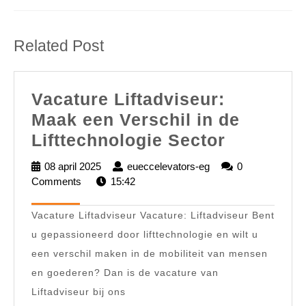
Previous
Next
post:
post:
Related Post
Vacature Liftadviseur:
Maak een Verschil in de
Vacature
Lifttechnologie Sector
Liftadvis
08 april 2025
08
eueccelevators-eg
eueccelevators-
0
Maak
Comments
april
15:42
eg
2025
een
Vacature Liftadviseur Vacature: Liftadviseur Bent
Verschil
u gepassioneerd door lifttechnologie en wilt u
in
een verschil maken in de mobiliteit van mensen
de
en goederen? Dan is de vacature van
Lifttechn
Liftadviseur bij ons
Sector