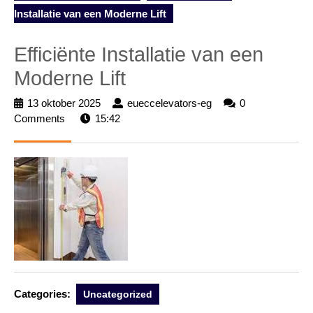
Installatie van een Moderne Lift
Efficiënte Installatie van een
Moderne Lift
13 oktober 2025
13
eueccelevators-eg
eueccelevators-
0
Comments
15:42
oktober
eg
2025
Categories:
Uncategorized