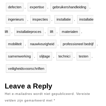
defecten
,
expertise
,
gebruikershandleiding
,
ingenieurs
,
inspecties
,
installatie
,
installatie
lift
,
installatieproces
,
lift
,
materialen
,
mobiliteit
,
nauwkeurigheid
,
professioneel bedrijf
,
samenwerking
,
slijtage
,
technici
,
testen
,
veiligheidsvoorschriften
Leave a Reply
Het e-mailadres wordt niet gepubliceerd.
Vereiste
velden zijn gemarkeerd met
*