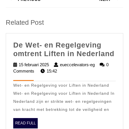
Previous
Next
post:
post:
Related Post
De Wet- en Regelgeving
De
omtrent Liften in Nederland
Wet
15 februari 2025
15
eueccelevators-eg
eueccelevators-
0
en
Comments
15:42
februari
eg
2025
Reg
Wet- en Regelgeving voor Liften in Nederland
omt
Wet- en Regelgeving voor Liften in Nederland In
Lift
Nederland zijn er strikte wet- en regelgevingen
in
van kracht met betrekking tot de veiligheid en
Ned
READ
READ FULL