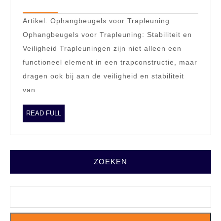
2024
Stabiele
Artikel: Ophangbeugels voor Trapleuning
Trapleuning
Ophangbeugels voor Trapleuning: Stabiliteit en
Montage
Veiligheid Trapleuningen zijn niet alleen een
functioneel element in een trapconstructie, maar
dragen ook bij aan de veiligheid en stabiliteit
van
READ
READ FULL
FULL
ZOEKEN