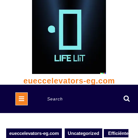
Skip
to
content
eueccelevators-eg.com
Open
Search
Button
for:
eueccelevators-eg.com
Uncategorized
Efficiënte