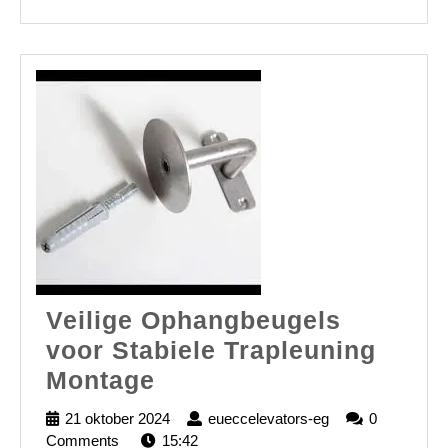
FULL
Veilige Ophangbeugels
voor Stabiele Trapleuning
Veilige
Montage
Ophangbeugels
21 oktober 2024
21
eueccelevators-eg
eueccelevators-
0
voor
Comments
15:42
oktober
eg