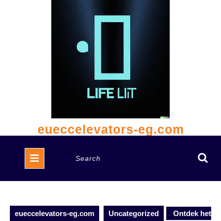
Skip
to
content
eueccelevators-eg.com
Open
Search
Button
for:
eueccelevators-eg.com
Uncategorized
Ontdek het