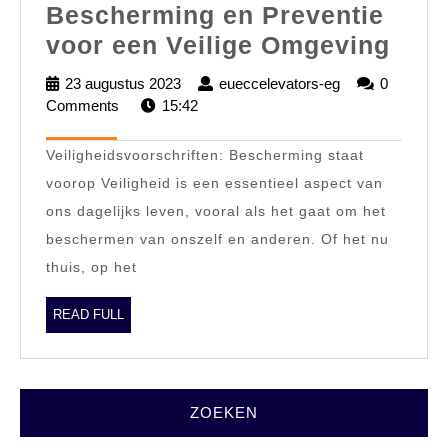
Bescherming en Preventie
Veil
voor een Veilige Omgeving
Bes
23 augustus 2023
23
eueccelevators-eg
eueccelevators
0
en
Comments
15:42
augustus
eg
2023
Prev
Veiligheidsvoorschriften: Bescherming staat
voor
voorop Veiligheid is een essentieel aspect van
een
ons dagelijks leven, vooral als het gaat om het
Veil
beschermen van onszelf en anderen. Of het nu
Omg
thuis, op het
READ
READ FULL
FULL
ZOEKEN