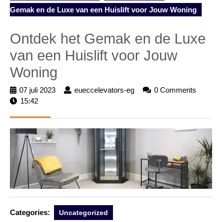
Gemak en de Luxe van een Huislift voor Jouw Woning
Ontdek het Gemak en de Luxe
van een Huislift voor Jouw
Woning
07 juli 2023
07
eueccelevators-eg
eueccelevators-
0 Comments
15:42
juli
eg
2023
Categories:
Uncategorized