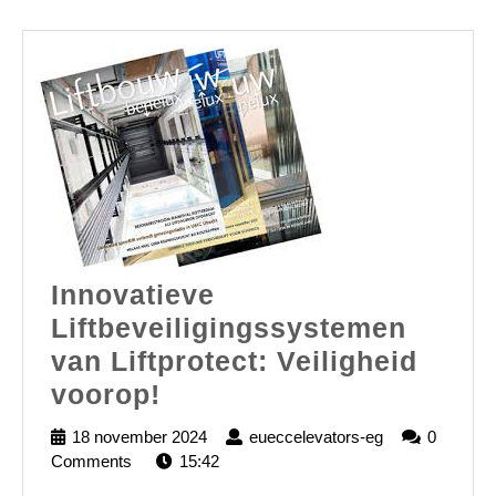
Innovatieve
Liftbeveiligingssystemen
van Liftprotect: Veiligheid
Innovatieve
voorop!
Liftbeveiligingssystem
18 november 2024
18
eueccelevators-eg
eueccelevator
0
van
Comments
15:42
november
eg
2024
Liftprotect: