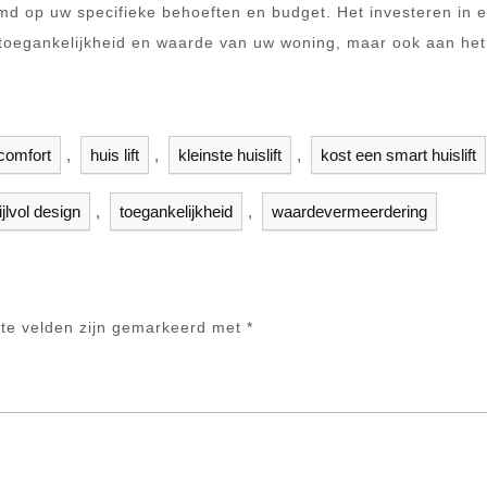
md op uw specifieke behoeften en budget. Het investeren in 
de toegankelijkheid en waarde van uw woning, maar ook aan het
comfort
,
huis lift
,
kleinste huislift
,
kost een smart huislift
ijlvol design
,
toegankelijkheid
,
waardevermeerdering
ste velden zijn gemarkeerd met
*