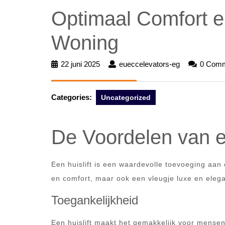
Optimaal Comfort en
Woning
22 juni 2025
22
eueccelevators-eg
eueccelevato
0 Com
juni
eg
2025
Categories:
Uncategorized
De Voordelen van ee
Een huislift is een waardevolle toevoeging aan 
en comfort, maar ook een vleugje luxe en elegan
Toegankelijkheid
Een huislift maakt het gemakkelijk voor mensen 