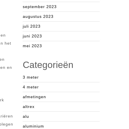
september 2023
augustus 2023
juli 2023
nen
juni 2023
en het
mei 2023
een
Categorieën
ten en
3 meter
4 meter
afmetingen
rk
altrex
ariëren
alu
dplegen
aluminium