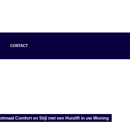
S
CONTACT
timaal Comfort en Stijl met een Huislift in uw Woning