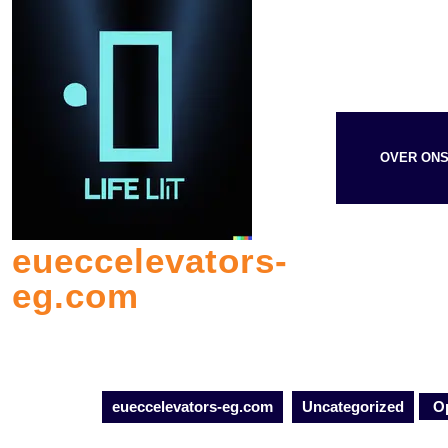
Skip
to
content
OVER ON
eueccelevators-
eg.com
eueccelevators-eg.com
Uncategorized
Op