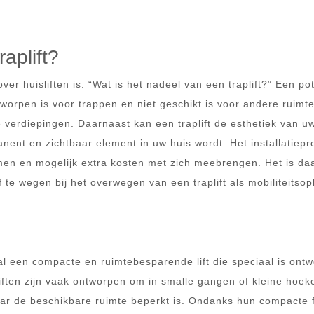
aplift?
r huisliften is: “Wat is het nadeel van een traplift?” Een pot
tworpen is voor trappen en niet geschikt is voor andere ruimte
e verdiepingen. Daarnaast kan een traplift de esthetiek van u
nent en zichtbaar element in uw huis wordt. Het installatiepr
nemen en mogelijk extra kosten met zich meebrengen. Het is d
 te wegen bij het overwegen van een traplift als mobiliteitsop
stal een compacte en ruimtebesparende lift die speciaal is ont
ften zijn vaak ontworpen om in smalle gangen of kleine hoek
aar de beschikbare ruimte beperkt is. Ondanks hun compacte 