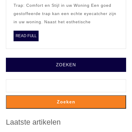
Trap: Comfort en Stijl in uw Woning Een goed
Comfort
gestoffeerde trap kan een echte eyecatcher zijn
en
in uw woning. Naast het esthetische
Klasse
in
READ
READ FULL
FULL
uw
Interieur
ZOEKEN
Zoeken
Laatste artikelen