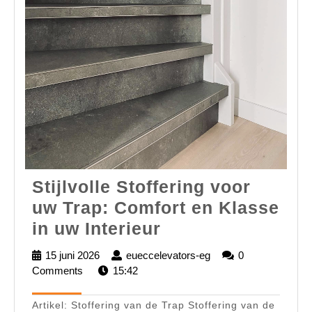
Stijlvolle Stoffering voor
uw Trap: Comfort en Klasse
Stijlvolle
in uw Interieur
Stoffering
15 juni 2026
15
eueccelevators-eg
eueccelevators-
0
voor
Comments
juni
15:42
eg
2026
uw
Artikel: Stoffering van de Trap Stoffering van de
Trap: