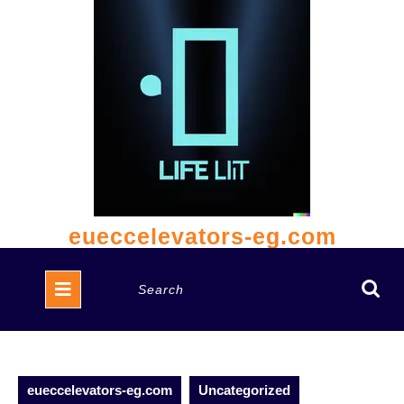
Skip
to
content
eueccelevators-eg.com
Open
Search
Button
for:
eueccelevators-eg.com
Uncategorized