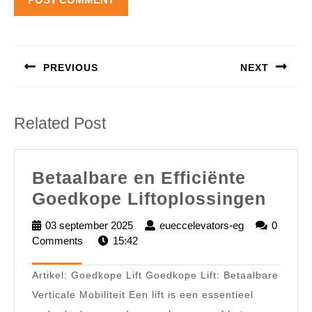
Berichtnavigatie
PREVIOUS
NEXT
Previous
Next
post:
post:
Related Post
Betaalbare en Efficiënte
Beta
Goedkope Liftoplossingen
en
03 september 2025
03
eueccelevators-eg
eueccelevator
0
Effic
Comments
15:42
september
eg
2025
Goed
Artikel: Goedkope Lift Goedkope Lift: Betaalbare
Lifto
Verticale Mobiliteit Een lift is een essentieel