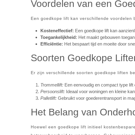
Voordelen van een Goed
Een goedkope lift kan verschillende voordelen
Kosteneffectief:
Een goedkope lift kan aanzienli
Toegankelijkheid:
Het maakt gebouwen toeganke
Efficiëntie:
Het bespaart tijd en moeite door snel
Soorten Goedkope Lifte
Er zijn verschillende soorten goedkope liften 
Trommellift:
Een eenvoudig en compact type lift 
Persoonslift:
Ideaal voor woningen en kleine kant
Palletlift:
Gebruikt voor goederentransport in mag
Het Belang van Onderh
Hoewel een goedkope lift initieel kostenbespar