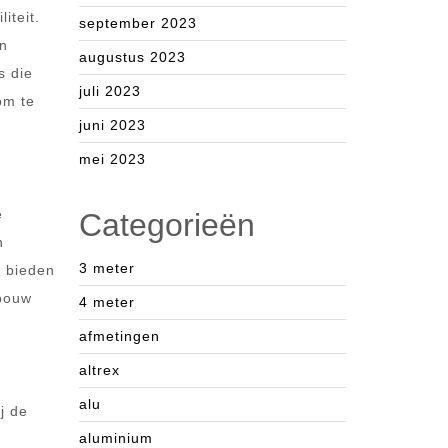
iteit.
september 2023
en
augustus 2023
s die
juli 2023
om te
juni 2023
mei 2023
e
Categorieën
n
3 meter
e bieden
ebouw
4 meter
afmetingen
altrex
alu
j de
aluminium