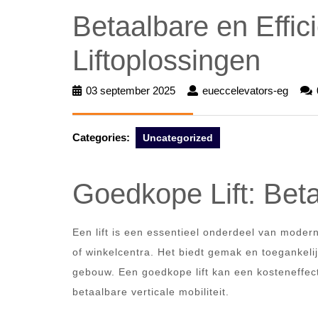
Betaalbare en Effi
Liftoplossingen
03 september 2025
03
eueccelevators-eg
euecc
september
eg
2025
Categories:
Uncategorized
Goedkope Lift: Betaa
Een lift is een essentieel onderdeel van mod
of winkelcentra. Het biedt gemak en toegankelij
gebouw. Een goedkope lift kan een kosteneffect
betaalbare verticale mobiliteit.