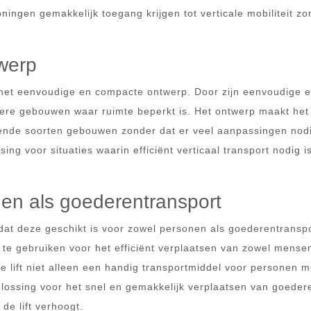
ngen gemakkelijk toegang krijgen tot verticale mobiliteit zo
werp
 het eenvoudige en compacte ontwerp. Door zijn eenvoudige 
einere gebouwen waar ruimte beperkt is. Het ontwerp maakt het
illende soorten gebouwen zonder dat er veel aanpassingen nodi
ing voor situaties waarin efficiënt verticaal transport nodig i
en als goederentransport
dat deze geschikt is voor zowel personen als goederentranspo
t te gebruiken voor het efficiënt verplaatsen van zowel mense
 lift niet alleen een handig transportmiddel voor personen m
plossing voor het snel en gemakkelijk verplaatsen van goeder
 de lift verhoogt.