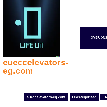
Skip
to
content
OVER ON
eueccelevators-
eg.com
eueccelevators-eg.com
Uncategorized
Be