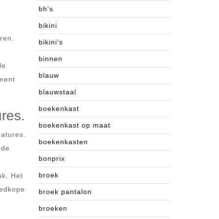
bh's
bikini
ren.
bikini's
binnen
le
blauw
ement
blauwstaal
boekenkast
ures.
boekenkast op maat
eatures.
boekenkasten
rde
bonprix
broek
ak. Het
oedkope
broek pantalon
broeken