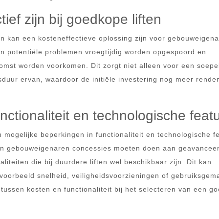
ef zijn bij goedkope liften
n kan een kosteneffectieve oplossing zijn voor gebouweigena
en potentiële problemen vroegtijdig worden opgespoord en
komst worden voorkomen. Dit zorgt niet alleen voor een soepe
nsduur ervan, waardoor de initiële investering nog meer rend
nctionaliteit en technologische feat
n mogelijke beperkingen in functionaliteit en technologische f
nen gebouweigenaren concessies moeten doen aan geavancee
iteiten die bij duurdere liften wel beschikbaar zijn. Dit kan
jvoorbeeld snelheid, veiligheidsvoorzieningen of gebruiksgem
ussen kosten en functionaliteit bij het selecteren van een g