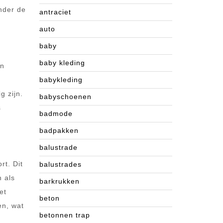
nder de
antraciet
auto
baby
baby kleding
en
babykleding
g zijn.
babyschoenen
s
badmode
badpakken
balustrade
rt. Dit
balustrades
n als
barkrukken
et
beton
en, wat
betonnen trap