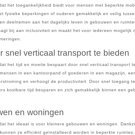
dat het toegankelijkheid biedt voor mensen met beperkte mobil
et fysieke beperkingen of ouderen gemakkelijk en veilig tuss
nen deelnemen aan het dagelijks leven in gebouwen en ruimte
aagt bij aan inclusiviteit en maakt het voor iedereen mogelijk 
mmeringen.
 snel verticaal transport te bieden
at het tijd en moeite bespaart door snel verticaal transport t
 mensen in een kantoorpand of goederen in een magazijn, ee
doorstroming en verhoogt de productiviteit. Door snel toegang t
ers kostbare tijd besparen en zich gemakkelijk binnen een g
uwen en woningen
dat het ideaal is voor kleinere gebouwen en woningen. Dankzi
kunnen ze efficiënt geïnstalleerd worden in beperkte ruimtes,