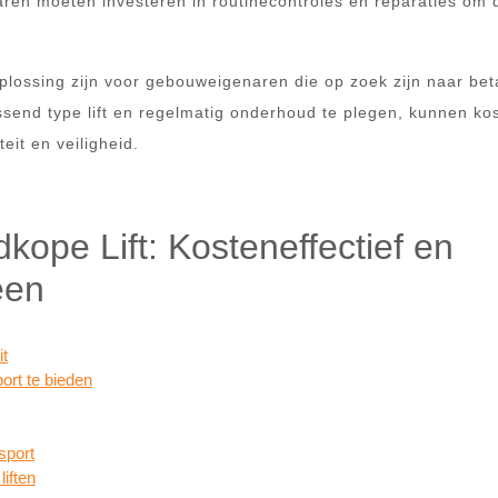
en moeten investeren in routinecontroles en reparaties om 
plossing zijn voor gebouweigenaren die op zoek zijn naar bet
assend type lift en regelmatig onderhoud te plegen, kunnen ko
it en veiligheid.
ope Lift: Kosteneffectief en
een
it
port te bieden
sport
iften