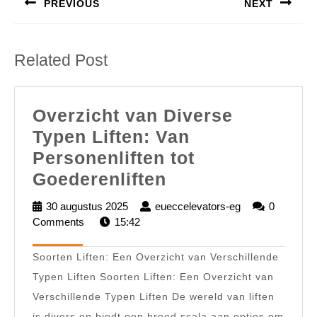
PREVIOUS
NEXT
Previous
Next
post:
post:
Related Post
Overzicht van Diverse
Typen Liften: Van
Personenliften tot
Overzicht
Goederenliften
van
30 augustus 2025
30
eueccelevators-eg
eueccelevators
0
Diverse
Comments
15:42
augustus
eg
2025
Typen
Soorten Liften: Een Overzicht van Verschillende
Liften:
Typen Liften Soorten Liften: Een Overzicht van
Van
Verschillende Typen Liften De wereld van liften
Personenliften
is divers en biedt een breed scala aan opties om