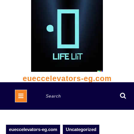
Skip
to
content
eueccelevators-eg.com
Open
Search
Button
for:
eueccelevators-eg.com
Uncategorized