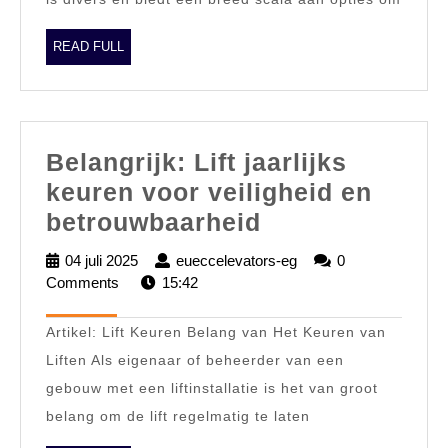
tot
Goederenliften
READ
READ FULL
FULL
Belangrijk: Lift jaarlijks
keuren voor veiligheid en
Belangrijk:
betrouwbaarheid
Lift
04 juli 2025
04
eueccelevators-eg
eueccelevators-
0
jaarlijks
Comments
juli
15:42
eg
2025
keuren
Artikel: Lift Keuren Belang van Het Keuren van
voor
Liften Als eigenaar of beheerder van een
veiligheid
gebouw met een liftinstallatie is het van groot
en
belang om de lift regelmatig te laten
betrouwbaarhe