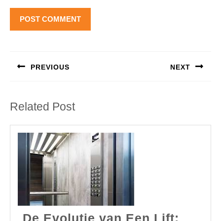
Berichtnavigatie
PREVIOUS
NEXT
Previous
Next
post:
post:
Related Post
De Evolutie van Een Lift: