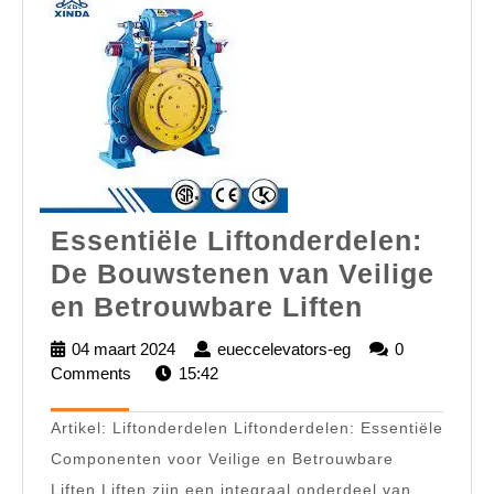
Essentiële Liftonderdelen:
De Bouwstenen van Veilige
Essentië
en Betrouwbare Liften
Liftonder
04 maart 2024
04
eueccelevators-eg
eueccelevators-
0
De
Comments
15:42
maart
eg
2024
Bouwste
Artikel: Liftonderdelen Liftonderdelen: Essentiële
van
Componenten voor Veilige en Betrouwbare
Veilige
Liften Liften zijn een integraal onderdeel van