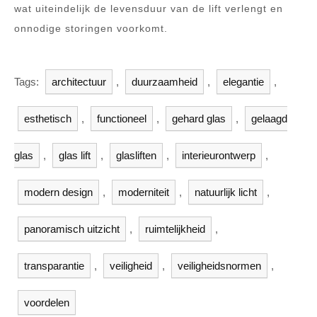
wat uiteindelijk de levensduur van de lift verlengt en
onnodige storingen voorkomt.
Tags:
architectuur
,
duurzaamheid
,
elegantie
,
esthetisch
,
functioneel
,
gehard glas
,
gelaagd
glas
,
glas lift
,
glasliften
,
interieurontwerp
,
modern design
,
moderniteit
,
natuurlijk licht
,
panoramisch uitzicht
,
ruimtelijkheid
,
transparantie
,
veiligheid
,
veiligheidsnormen
,
voordelen