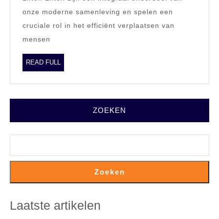
en
onze moderne samenleving en spelen een
Betrouwb
cruciale rol in het efficiënt verplaatsen van
Liften
mensen
READ
READ FULL
FULL
ZOEKEN
Zoeken
Laatste artikelen