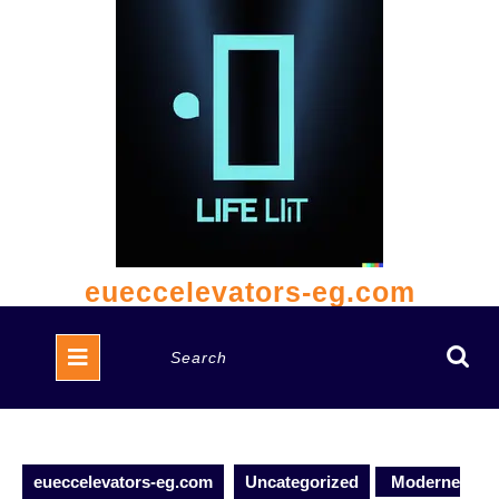
Skip
to
content
eueccelevators-eg.com
Open
Search
Button
for:
eueccelevators-eg.com
Uncategorized
Moderne