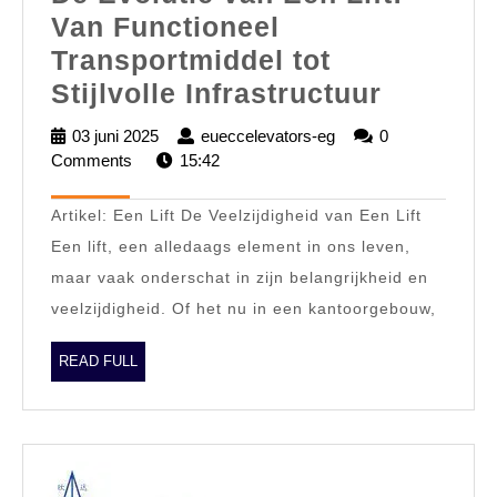
Van Functioneel
Transportmiddel tot
De
Stijlvolle Infrastructuur
Evolutie
03 juni 2025
03
eueccelevators-eg
eueccelevators-
0
van
Comments
juni
15:42
eg
2025
Een
Artikel: Een Lift De Veelzijdigheid van Een Lift
Lift:
Een lift, een alledaags element in ons leven,
Van
maar vaak onderschat in zijn belangrijkheid en
Functio
veelzijdigheid. Of het nu in een kantoorgebouw,
Transpo
tot
READ
READ FULL
FULL
Stijlvoll
Infrastr