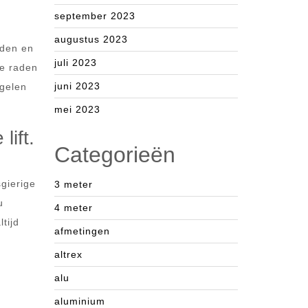
september 2023
augustus 2023
nden en
juli 2023
te raden
juni 2023
egelen
mei 2023
lift.
Categorieën
sgierige
3 meter
u
4 meter
tijd
afmetingen
altrex
alu
aluminium