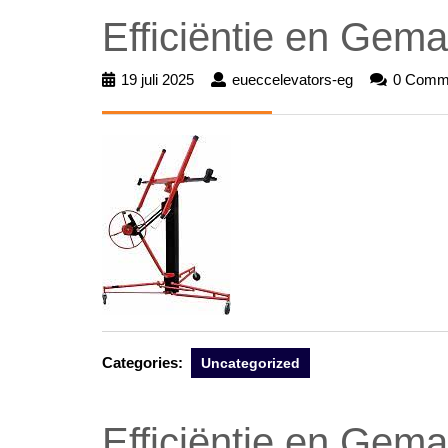
Efficiëntie en Gema
19 juli 2025
19
eueccelevators-eg
eueccelevato
0 Comm
juli
eg
2025
Categories:
Uncategorized
Efficiëntie en Gema