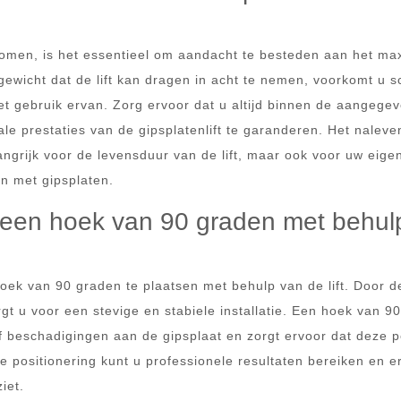
rkomen, is het essentieel om aandacht te besteden aan het ma
ewicht dat de lift kan dragen in acht te nemen, voorkomt u 
 het gebruik ervan. Zorg ervoor dat u altijd binnen de aangege
ale prestaties van de gipsplatenlift te garanderen. Het naleve
ngrijk voor de levensduur van de lift, maar ook voor uw eige
en met gipsplaten.
in een hoek van 90 graden met behul
 hoek van 90 graden te plaatsen met behulp van de lift. Door d
t u voor een stevige en stabiele installatie. Een hoek van 90
f beschadigingen aan de gipsplaat en zorgt ervoor dat deze p
te positionering kunt u professionele resultaten bereiken en e
iet.