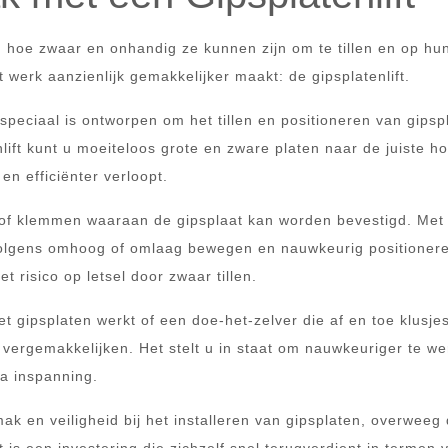
 u hoe zwaar en onhandig ze kunnen zijn om te tillen en op hu
 werk aanzienlijk gemakkelijker maakt: de gipsplatenlift.
 speciaal is ontworpen om het tillen en positioneren van gipsp
ift kunt u moeiteloos grote en zware platen naar de juiste h
en efficiënter verloopt.
en of klemmen waaraan de gipsplaat kan worden bevestigd. Met
olgens omhoog of omlaag bewegen en nauwkeurig positionere
t risico op letsel door zwaar tillen.
t gipsplaten werkt of een doe-het-zelver die af en toe klusjes
k vergemakkelijken. Het stelt u in staat om nauwkeuriger te w
ra inspanning.
mak en veiligheid bij het installeren van gipsplaten, overweeg