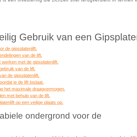
 is een investering die zichzelf snel terugverdient in termen 
eilig Gebruik van een Gipsplaten
 de gipsplatenlift.
ndelingen van de lift.
et werken met de gipsplatenlift.
ebruik van de lift.
an de gipsplatenlift.
rdat je de lift loslaat.
n op het maximale draagvermogen.
den met behulp van de lift.
tenlift op een veilige plaats op.
tabiele ondergrond voor de