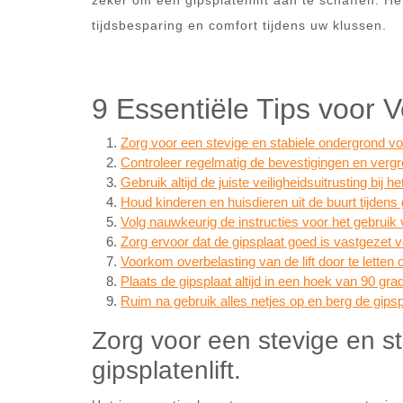
zeker om een gipsplatenlift aan te schaffen. Het
tijdsbesparing en comfort tijdens uw klussen.
9 Essentiële Tips voor V
Zorg voor een stevige en stabiele ondergrond voor
Controleer regelmatig de bevestigingen en vergre
Gebruik altijd de juiste veiligheidsuitrusting bij h
Houd kinderen en huisdieren uit de buurt tijdens g
Volg nauwkeurig de instructies voor het gebruik v
Zorg ervoor dat de gipsplaat goed is vastgezet voo
Voorkom overbelasting van de lift door te lette
Plaats de gipsplaat altijd in een hoek van 90 gra
Ruim na gebruik alles netjes op en berg de gipspla
Zorg voor een stevige en s
gipsplatenlift.