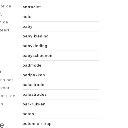
oor de
antraciet
t,
auto
n de
baby
teert
baby kleding
babykleding
t
babyschoenen
badmode
t
badpakken
ens het
balustrade
 voor
balustrades
dat u de
os
barkrukken
beton
le
betonnen trap