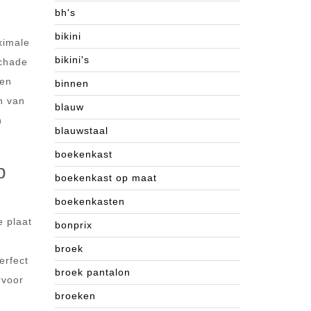
bh's
bikini
ximale
bikini's
schade
ven
binnen
n van
blauw
n
blauwstaal
boekenkast
p
boekenkast op maat
boekenkasten
e plaat
bonprix
broek
erfect
broek pantalon
rvoor
broeken