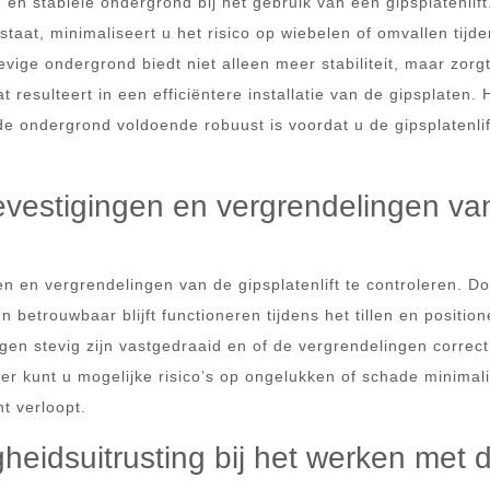
 en stabiele ondergrond bij het gebruik van een gipsplatenlift
 staat, minimaliseert u het risico op wiebelen of omvallen tijd
evige ondergrond biedt niet alleen meer stabiliteit, maar zorg
 resulteert in een efficiëntere installatie van de gipsplaten. H
 ondergrond voldoende robuust is voordat u de gipsplatenlif
evestigingen en vergrendelingen va
n en vergrendelingen van de gipsplatenlift te controleren. Do
en betrouwbaar blijft functioneren tijdens het tillen en positio
ngen stevig zijn vastgedraaid en of de vergrendelingen correct
ier kunt u mogelijke risico’s op ongelukken of schade minimal
t verloopt.
ligheidsuitrusting bij het werken met 