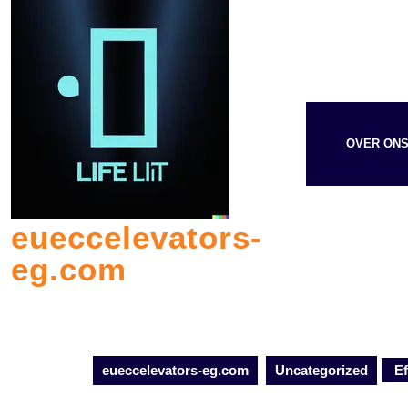
Skip
to
content
OVER ON
eueccelevators-
eg.com
eueccelevators-eg.com
Uncategorized
Ef