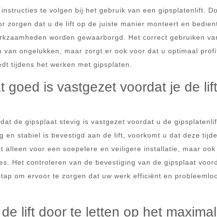
nstructies te volgen bij het gebruik van een gipsplatenlift. D
or zorgen dat u de lift op de juiste manier monteert en bedien
 werkzaamheden worden gewaarborgd. Het correct gebruiken va
en van ongelukken, maar zorgt er ook voor dat u optimaal profi
edt tijdens het werken met gipsplaten.
 goed is vastgezet voordat je de lif
at de gipsplaat stevig is vastgezet voordat u de gipsplatenlif
g en stabiel is bevestigd aan de lift, voorkomt u dat deze tijd
t alleen voor een soepelere en veiligere installatie, maar ook
es. Het controleren van de bevestiging van de gipsplaat voor
 stap om ervoor te zorgen dat uw werk efficiënt en probleemlo
e lift door te letten op het maxima