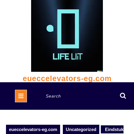
Skip
to
content
eueccelevators-eg.com
Open
Search
Button
for:
eueccelevators-eg.com
Uncategorized
Eindstuk