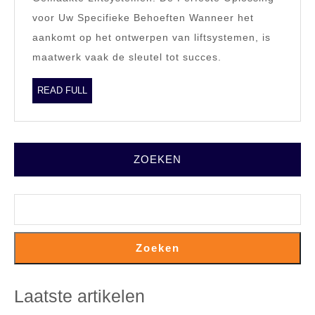
Maat
voor Uw Specifieke Behoeften Wanneer het
Gemaakte
aankomt op het ontwerpen van liftsystemen, is
Liftsystemen
maatwerk vaak de sleutel tot succes.
voor
uw
READ
READ FULL
FULL
Gebouw
ZOEKEN
Zoeken
Laatste artikelen