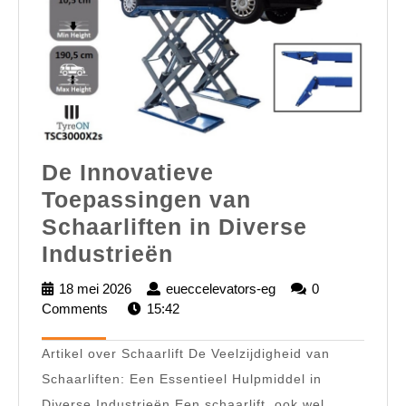
De Innovatieve
Toepassingen van
Schaarliften in Diverse
De
Industrieën
Innovatieve
18 mei 2026
18
eueccelevators-eg
eueccelevators-
0
Toepassingen
Comments
mei
15:42
eg
2026
van
Artikel over Schaarlift De Veelzijdigheid van
Schaarliften
Schaarliften: Een Essentieel Hulpmiddel in
in
Diverse Industrieën Een schaarlift, ook wel