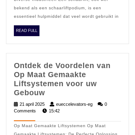
Diverse
bekend als een schaarliftpodium, is een
Industrieën
essentieel hulpmiddel dat veel wordt gebruikt in
READ
READ FULL
FULL
Ontdek de Voordelen van
Op Maat Gemaakte
Liftsystemen voor uw
Ontdek
Gebouw
de
21 april 2025
21
eueccelevators-eg
eueccelevators-
0
Voordelen
Comments
april
15:42
eg
2025
van
Op Maat Gemaakte Liftsystemen Op Maat
Op
Gemaakte Liftsystemen: De Perfecte Oplossing