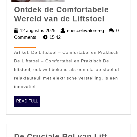
Ontdek de Comfortabele
Ontdek
Wereld van de Liftstoel
de
12 augustus 2025
12
eueccelevators-eg
eueccelevators
0
Comfort
Comments
15:42
augustus
eg
2025
Wereld
Artikel: De Liftstoel – Comfortabel en Praktisch
van
De Liftstoel – Comfortabel en Praktisch De
de
liftstoel, ook wel bekend als een sta-op stoel of
Liftstoel
relaxfauteuil met elektrische verstelling, is een
innovatief
READ
READ FULL
FULL
De Cruciale Rol van Lift