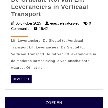
Leveranciers in Verticaal
De
Transport
Cruciale
05 oktober 2025
05
eueccelevators-eg
eueccelevators-
0
Rol
Comments
15:42
oktober
eg
2025
van
Lift Leveranciers: De Sleutel tot Verticaal
Lift
Transport Lift Leveranciers: De Sleutel tot
Leveranciers
Verticaal Transport De rol van lift leveranciers in
in
de moderne samenleving is van onschatbare
Verticaal
waarde. Of het nu
Transport
READ
READ FULL
FULL
ZOEKEN