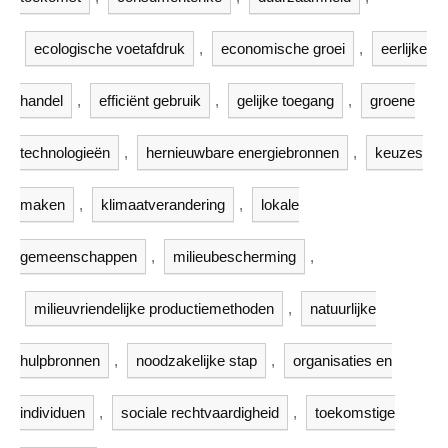
ecologische voetafdruk
,
economische groei
,
eerlijke
handel
,
efficiënt gebruik
,
gelijke toegang
,
groene
technologieën
,
hernieuwbare energiebronnen
,
keuzes
maken
,
klimaatverandering
,
lokale
gemeenschappen
,
milieubescherming
,
milieuvriendelijke productiemethoden
,
natuurlijke
hulpbronnen
,
noodzakelijke stap
,
organisaties en
individuen
,
sociale rechtvaardigheid
,
toekomstige