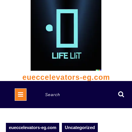
Skip
to
content
eueccelevators-eg.com
Open
Search
Button
for:
eueccelevators-eg.com
Uncategorized