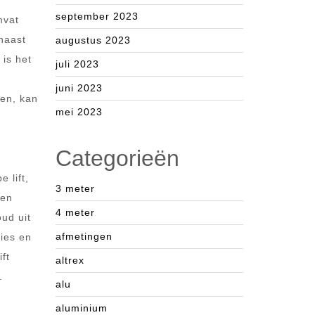
september 2023
mvat
naast
augustus 2023
 is het
juli 2023
juni 2023
en, kan
mei 2023
Categorieën
 lift,
3 meter
den
4 meter
oud uit
afmetingen
ies en
ft
altrex
.
alu
aluminium