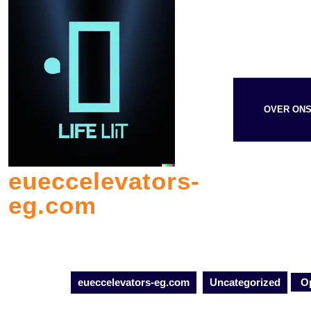
Skip
to
content
OVER ON
eueccelevators-
eg.com
eueccelevators-eg.com
Uncategorized
Op