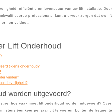
eiligheid, efficiëntie en levensduur van uw liftinstallatie. Doo
kwalificeerde professionals, kunt u ervoor zorgen dat uw lift 
 normen voldoet.
er Lift Onderhoud
d?
leerd tijdens onderhoud?
?
ider vinden?
oor de veiligheid?
oud worden uitgevoerd?
ustrie: hoe vaak moet lift onderhoud worden uitgevoerd? Over
nstens één keer per jaar uit te voeren. Echter, de frequenti