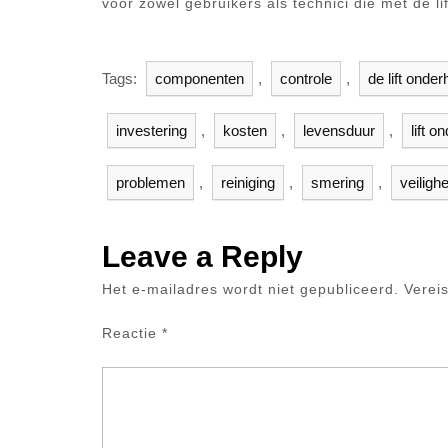
voor zowel gebruikers als technici die met de li
Tags:
componenten
,
controle
,
de lift onde
investering
,
kosten
,
levensduur
,
lift 
problemen
,
reiniging
,
smering
,
veilighe
Leave a Reply
Het e-mailadres wordt niet gepubliceerd.
Verei
Reactie
*