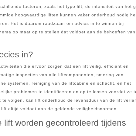
hillende factoren, zoals het type lift, de intensiteit van het 
Sommige hoogwaardige liften kunnen vaker onderhoud nodig h
eren. Het is daarom raadzaam om advies in te winnen bij
chema op maat op te stellen dat voldoet aan de behoeften va
ecies in?
iviteiten die ervoor zorgen dat een lift veilig, efficiënt en
lmatige inspecties van alle liftcomponenten, smering van
he systemen, reiniging van de liftcabine en schacht, en het
ijke problemen te identificeren en op te lossen voordat ze t
te volgen, kan lift onderhoud de levensduur van de lift verle
ift altijd voldoet aan de geldende veiligheidsnormen.
ift worden gecontroleerd tijdens