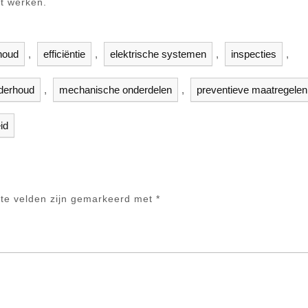
ft werken.
rhoud
,
efficiëntie
,
elektrische systemen
,
inspecties
,
onderhoud
,
mechanische onderdelen
,
preventieve maatregelen
id
ste velden zijn gemarkeerd met
*