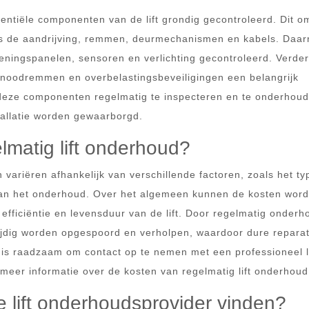
sentiële componenten van de lift grondig gecontroleerd. Dit o
s de aandrijving, remmen, deurmechanismen en kabels. Daar
ningspanelen, sensoren en verlichting gecontroleerd. Verder
s noodremmen en overbelastingsbeveiligingen een belangrijk
deze componenten regelmatig te inspecteren en te onderhoud
stallatie worden gewaarborgd.
lmatig lift onderhoud?
ariëren afhankelijk van verschillende factoren, zoals het type
e van het onderhoud. Over het algemeen kunnen de kosten wor
 efficiëntie en levensduur van de lift. Door regelmatig onderh
ijdig worden opgespoord en verholpen, waardoor dure reparat
is raadzaam om contact op te nemen met een professioneel li
meer informatie over de kosten van regelmatig lift onderhoud
 lift onderhoudsprovider vinden?