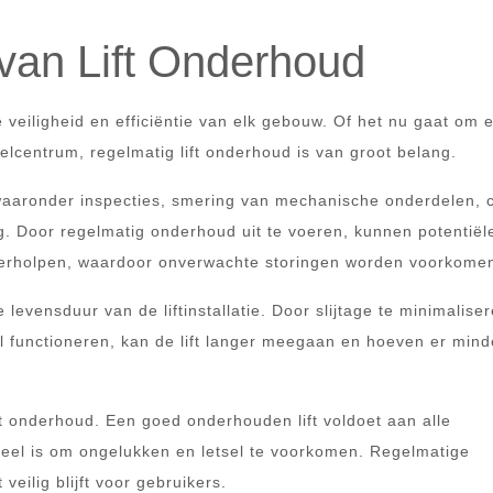
 van Lift Onderhoud
 veiligheid en efficiëntie van elk gebouw. Of het nu gaat om 
centrum, regelmatig lift onderhoud is van groot belang.
waaronder inspecties, smering van mechanische onderdelen, c
g. Door regelmatig onderhoud uit te voeren, kunnen potentiël
verholpen, waardoor onverwachte storingen worden voorkome
levensduur van de liftinstallatie. Door slijtage te minimalise
l functioneren, kan de lift langer meegaan en hoeven er mind
ift onderhoud. Een goed onderhouden lift voldoet aan alle
ieel is om ongelukken en letsel te voorkomen. Regelmatige
veilig blijft voor gebruikers.