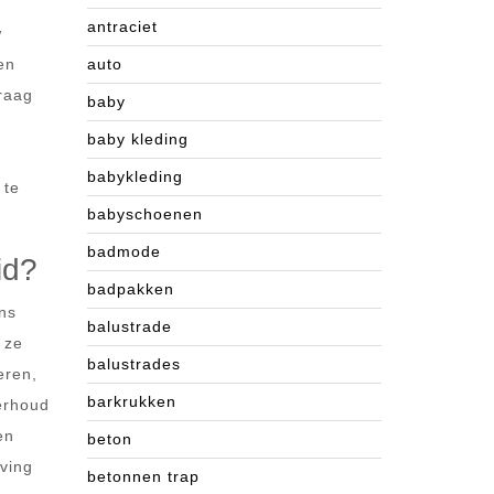
antraciet
w
en
auto
vraag
baby
e
baby kleding
babykleding
 te
babyschoenen
badmode
id?
badpakken
ens
balustrade
 ze
balustrades
eren,
barkrukken
erhoud
en
beton
ving
betonnen trap