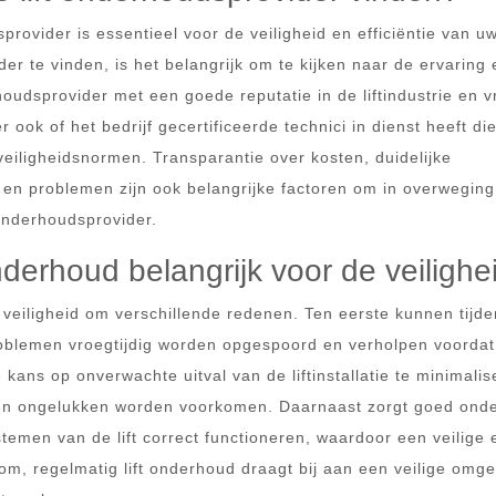
rovider is essentieel voor de veiligheid en efficiëntie van u
der te vinden, is het belangrijk om te kijken naar de ervaring 
oudsprovider met een goede reputatie in de liftindustrie en 
 ook of het bedrijf gecertificeerde technici in dienst heeft di
eiligheidsnormen. Transparantie over kosten, duidelijke
en problemen zijn ook belangrijke factoren om in overweging
onderhoudsprovider.
nderhoud belangrijk voor de veilighe
 veiligheid om verschillende redenen. Ten eerste kunnen tijd
oblemen vroegtijdig worden opgespoord en verholpen voordat
kans op onverwachte uitval van de liftinstallatie te minimalis
n en ongelukken worden voorkomen. Daarnaast zorgt goed ond
stemen van de lift correct functioneren, waardoor een veilige 
m, regelmatig lift onderhoud draagt bij aan een veilige omge