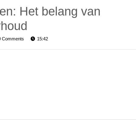
ren: Het belang van
erhoud
elevators-
0 Comments
15:42