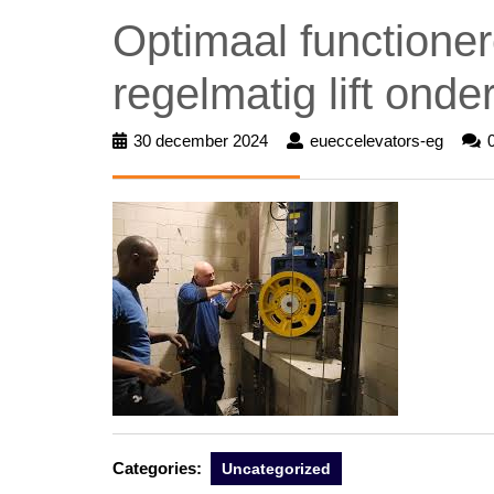
Optimaal functione
regelmatig lift ond
30 december 2024
30
eueccelevators-eg
euecc
december
eg
2024
Categories:
Uncategorized