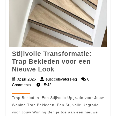
Stijlvolle Transformatie:
Trap Bekleden voor een
Stijlvolle
Nieuwe Look
Transformatie:
02 juli 2026
02
eueccelevators-eg
eueccelevators-
0
Trap
Comments
juli
15:42
eg
2026
Bekleden
Trap Bekleden: Een Stijlvolle Upgrade voor Jouw
voor
Woning Trap Bekleden: Een Stijlvolle Upgrade
een
voor Jouw Woning Ben je toe aan een nieuwe
Nieuwe