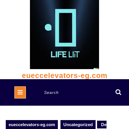
Skip
to
content
eueccelevators-eg.com
Open
Search
Button
for:
eueccelevators-eg.com
Uncategorized
De