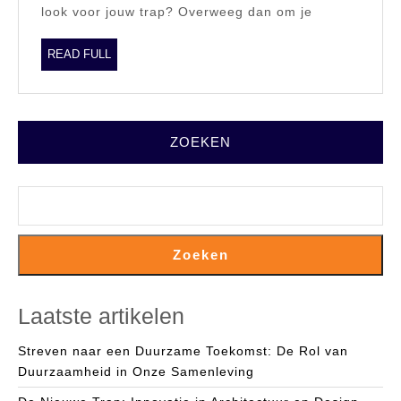
look voor jouw trap? Overweeg dan om je
Look
READ
READ FULL
FULL
ZOEKEN
Zoeken
Laatste artikelen
Streven naar een Duurzame Toekomst: De Rol van
Duurzaamheid in Onze Samenleving