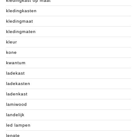
kledingkast op maat
kledingkasten
kledingmaat
kledingmaten
kleur
kone
kwantum
ladekast
ladekasten
ladenkast
lamiwood
landelijk
led lampen
lengte