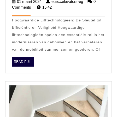
01 maart 2024
01
eueccelevators-eg
eueccelevators-
0
Voordelen
Comments
15:42
maart
eg
2024
van
Hoogwaardige Lifttechnologieën: De Sleutel tot
Hoogwaardig
Efficiëntie en Veiligheid Hoogwaardige
Lifttechnolog
lifttechnologieën spelen een essentiële rol in het
moderniseren van gebouwen en het verbeteren
van de mobiliteit van mensen en goederen. Of
READ
READ FULL
FULL