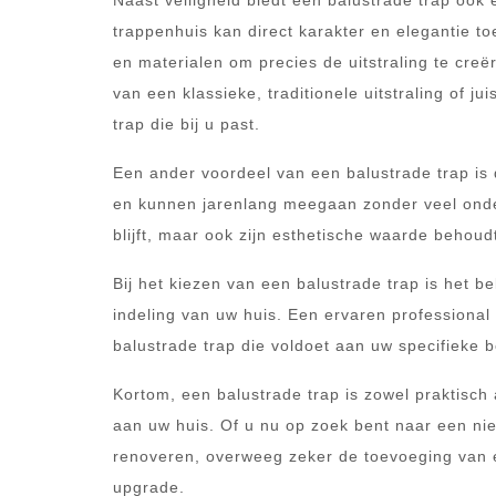
Naast veiligheid biedt een balustrade trap oo
trappenhuis kan direct karakter en elegantie t
en materialen om precies de uitstraling te creër
van een klassieke, traditionele uitstraling of jui
trap die bij u past.
Een ander voordeel van een balustrade trap is 
en kunnen jarenlang meegaan zonder veel onderh
blijft, maar ook zijn esthetische waarde behoud
Bij het kiezen van een balustrade trap is het 
indeling van uw huis. Een ervaren professional 
balustrade trap die voldoet aan uw specifieke 
Kortom, een balustrade trap is zowel praktisch a
aan uw huis. Of u nu op zoek bent naar een ni
renoveren, overweeg zeker de toevoeging van 
upgrade.