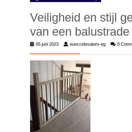
Veiligheid en stijl
van een balustrade 
05 juni 2023
05
eueccelevators-eg
eueccelevato
0 Com
juni
eg
2023