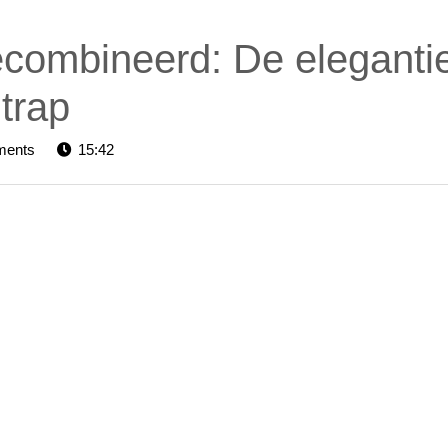
 gecombineerd: De eleganti
trap
rs-
ments
15:42