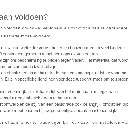
 aan voldoen?
 voldoen om zowel veiligheid als functionaliteit te garandere
balustrade moet voldoen:
en aan de wettelijke voorschriften en bouwnormen. In veel landen is
 centimeter, gemeten vanaf het loopvlak van de trap.
l zijn om bescherming te bieden tegen vallen. Het materiaal dat word
aam en van goede kwaliteit zijn.
en of balusters in de balustrade moeten zodanig zijn dat ze voorkom
. Er zijn specifieke richtlijnen voor deze tussenruimtes om te zorge
vriendelijk zijn. Afhankelijk van het materiaal kan regelmatig
ensduur en esthetiek ervan te behouden.
et ontwerp en de stijl van een balustrade ook belangrijk, omdat het bij
ontwerp moet passen bij uw persoonlijke smaak en interieurstijl.
r of aannemer te raadplegen bij het kiezen en installeren va