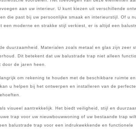
k esthetische voordelen. Het toevoegen van deze elementen a
oevoegen aan uw interieur. U kunt kiezen uit verschillende on
en die past bij uw persoonlijke smaak en interieurstijl. Of u n
st een moderne en strakke stijl verkiest, er is altijd een balus
de duurzaamheid. Materialen zoals metaal en glas zijn zeer s
oud. Dit betekent dat uw balustrade trap niet alleen functi
t door de jaren heen.
belangrijk om rekening te houden met de beschikbare ruimte en
kan u helpen bij het ontwerpen en installeren van de perfecte
behoeften.
ls visueel aantrekkelijk. Het biedt veiligheid, stijl en duurza
euwe trap voor uw nieuwbouwwoning of uw bestaande trap wil
een balustrade trap voor een indrukwekkende en functionele