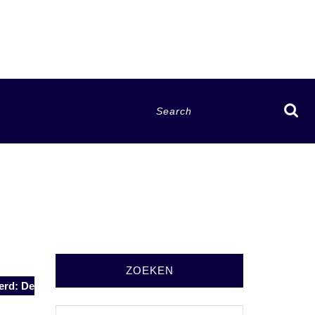
Search
for:
ZOEKEN
erd: De