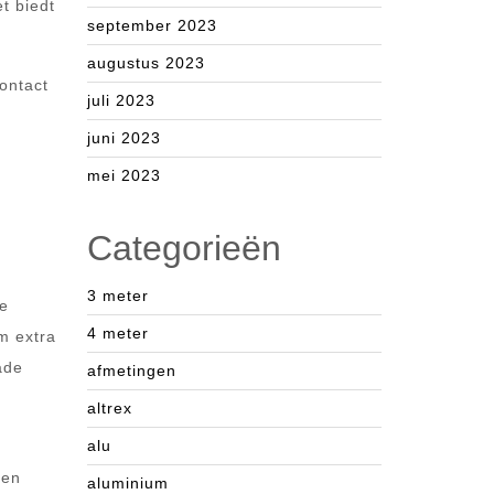
t biedt
september 2023
augustus 2023
contact
juli 2023
juni 2023
mei 2023
Categorieën
3 meter
le
4 meter
om extra
ade
afmetingen
altrex
alu
t
len
aluminium