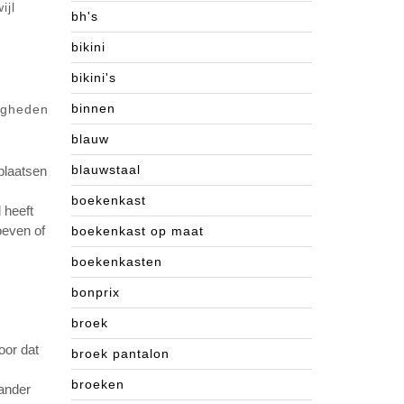
ijl
bh's
bikini
bikini's
binnen
digheden
blauw
blauwstaal
plaatsen
boekenkast
 heeft
oeven of
boekenkast op maat
boekenkasten
bonprix
broek
oor dat
broek pantalon
broeken
 ander