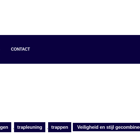
S
CONTACT
ngen
,
trapleuning
,
trappen
Veiligheid en stijl gecombine