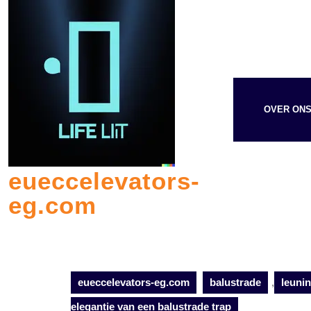
Skip
to
content
OVER ON
eueccelevators-
eg.com
eueccelevators-eg.com
balustrade
,
leuni
elegantie van een balustrade trap