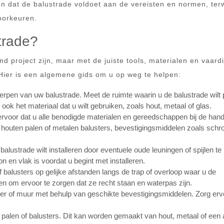
en dat de balustrade voldoet aan de vereisten en normen, terw
oorkeuren.
trade?
 project zijn, maar met de juiste tools, materialen en vaar
 Hier is een algemene gids om u op weg te helpen:
rpen van uw balustrade. Meet de ruimte waarin u de balustrade wilt 
ook het materiaal dat u wilt gebruiken, zoals hout, metaal of glas.
voor dat u alle benodigde materialen en gereedschappen bij de hand
t houten palen of metalen balusters, bevestigingsmiddelen zoals schr
alustrade wilt installeren door eventuele oude leuningen of spijlen te
n en vlak is voordat u begint met installeren.
 balusters op gelijke afstanden langs de trap of overloop waar u de
 om ervoor te zorgen dat ze recht staan ​​en waterpas zijn.
oer of muur met behulp van geschikte bevestigingsmiddelen. Zorg erv
 palen of balusters. Dit kan worden gemaakt van hout, metaal of een