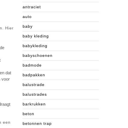
antraciet
auto
baby
n. Hier
baby kleding
babykleding
 de
babyschoenen
t
badmode
en dat
badpakken
n voor
balustrade
balustrades
draagt
barkrukken
beton
n een
betonnen trap