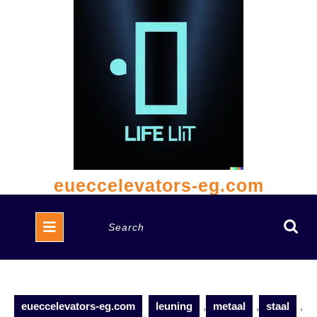
Skip
to
content
eueccelevators-eg.com
Open
Search
Button
for:
eueccelevators-eg.com
leuning
,
metaal
,
staal
,