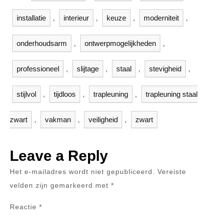
installatie
,
interieur
,
keuze
,
moderniteit
,
onderhoudsarm
,
ontwerpmogelijkheden
,
professioneel
,
slijtage
,
staal
,
stevigheid
,
stijlvol
,
tijdloos
,
trapleuning
,
trapleuning staal
zwart
,
vakman
,
veiligheid
,
zwart
Leave a Reply
Het e-mailadres wordt niet gepubliceerd.
Vereiste
velden zijn gemarkeerd met
*
Reactie
*