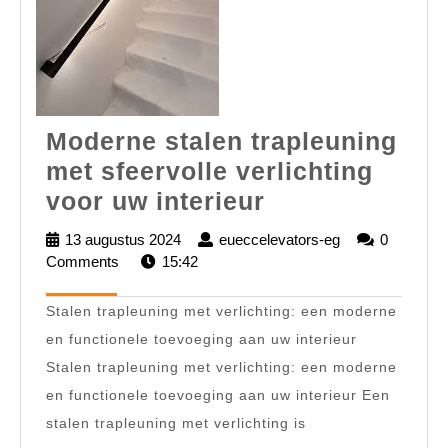
Moderne stalen trapleuning
met sfeervolle verlichting
Moderne
voor uw interieur
stalen
13 augustus 2024
13
eueccelevators-eg
eueccelevators
0
trapleuning
Comments
15:42
augustus
eg
2024
met
Stalen trapleuning met verlichting: een moderne
sfeervolle
en functionele toevoeging aan uw interieur
verlichting
Stalen trapleuning met verlichting: een moderne
voor
en functionele toevoeging aan uw interieur Een
uw
stalen trapleuning met verlichting is
interieur