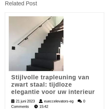
Related Post
Stijlvolle trapleuning van
zwart staal: tijdloze
Stijl
elegantie voor uw interieur
trap
21 juni 2023
21
eueccelevators-eg
eueccelevators-
0
van
Comments
juni
15:42
eg