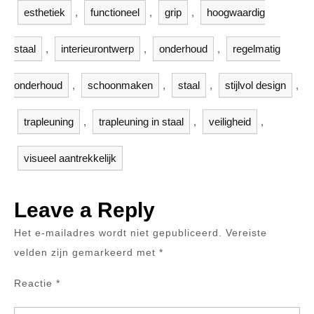
esthetiek
,
functioneel
,
grip
,
hoogwaardig
staal
,
interieurontwerp
,
onderhoud
,
regelmatig
onderhoud
,
schoonmaken
,
staal
,
stijlvol design
,
trapleuning
,
trapleuning in staal
,
veiligheid
,
visueel aantrekkelijk
Leave a Reply
Het e-mailadres wordt niet gepubliceerd.
Vereiste
velden zijn gemarkeerd met
*
Reactie
*