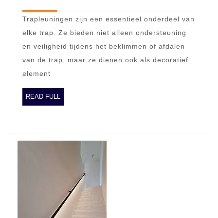
2023
zwar
Trapleuningen zijn een essentieel onderdeel van
staa
elke trap. Ze bieden niet alleen ondersteuning
tijdl
en veiligheid tijdens het beklimmen of afdalen
eleg
van de trap, maar ze dienen ook als decoratief
voor
element
uw
inte
READ
READ FULL
FULL