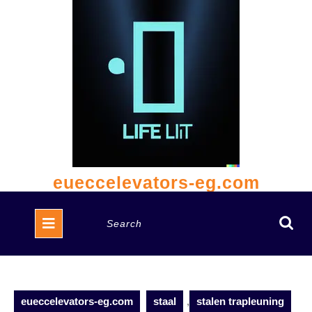
Skip
to
content
eueccelevators-eg.com
Open
Search
Button
for:
eueccelevators-eg.com
staal
,
stalen trapleuning