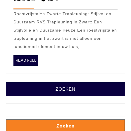
2024
Trapleuning:
Roestvrijstalen Zwarte Trapleuning: Stijlvol en
Een
Duurzaam RVS Trapleuning in Zwart: Een
Tijdloze
Stijlvolle en Duurzame Keuze Een roestvrijstalen
Toevoeging
trapleuning in het zwart is niet alleen een
aan
functioneel element in uw huis,
uw
Interieur
READ
READ FULL
FULL
ZOEKEN
Zoeken