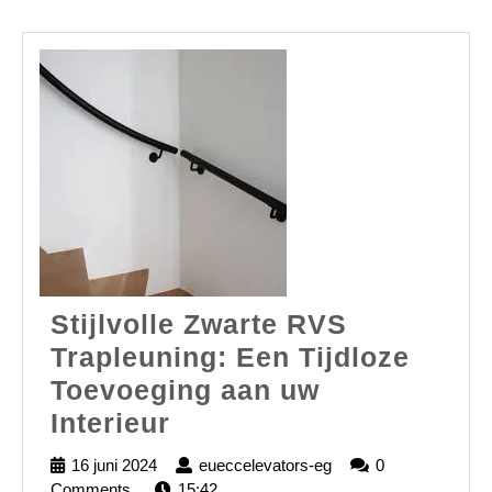
Stijlvolle Zwarte RVS
Trapleuning: Een Tijdloze
Toevoeging aan uw
Stijlvolle
Interieur
Zwarte
16 juni 2024
16
eueccelevators-eg
eueccelevators-
0
RVS
Comments
juni
15:42
eg