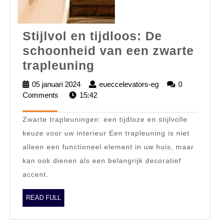
Stijlvol en tijdloos: De
schoonheid van een zwarte
Stijlvol
trapleuning
en
05 januari 2024
05
eueccelevators-eg
eueccelevators-
0
tijdloos:
Comments
15:42
januari
eg
2024
De
Zwarte trapleuningen: een tijdloze en stijlvolle
schoonheid
keuze voor uw interieur Een trapleuning is niet
van
alleen een functioneel element in uw huis, maar
een
kan ook dienen als een belangrijk decoratief
zwarte
accent.
trapleuning
READ
READ FULL
FULL