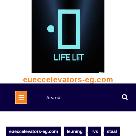
Skip
to
content
eueccelevators-eg.com
Open
Search
Button
for:
eueccelevators-eg.com
leuning
,
rvs
,
staal
,