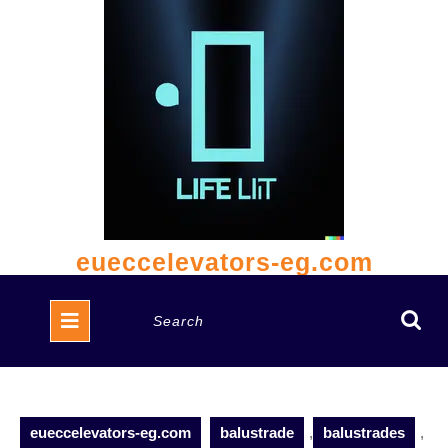
Skip
to
content
eueccelevators-eg.com
Open
Search
Button
for:
eueccelevators-eg.com
balustrade
,
balustrades
,