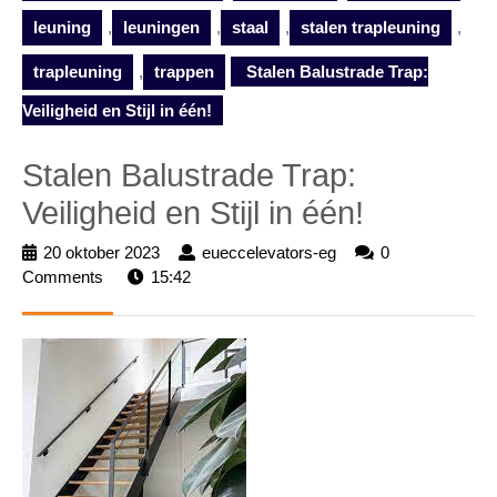
leuning
,
leuningen
,
staal
,
stalen trapleuning
,
trapleuning
,
trappen
Stalen Balustrade Trap:
Veiligheid en Stijl in één!
Stalen Balustrade Trap:
Veiligheid en Stijl in één!
20 oktober 2023
20
eueccelevators-eg
eueccelevators-
0
Comments
15:42
oktober
eg
2023