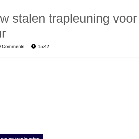
uw stalen trapleuning voor
ur
elevators-
0 Comments
15:42
stalen trapleuning