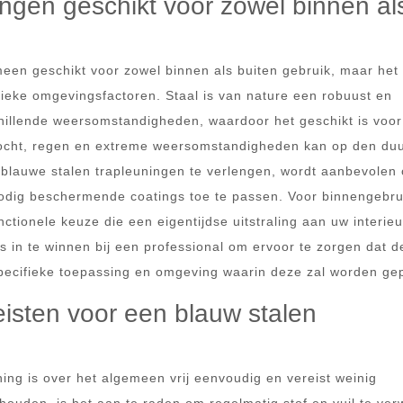
ingen geschikt voor zowel binnen al
meen geschikt voor zowel binnen als buiten gebruik, maar het 
ieke omgevingsfactoren. Staal is van nature een robuust en
hillende weersomstandigheden, waardoor het geschikt is voor
 vocht, regen en extreme weersomstandigheden kan op den du
 blauwe stalen trapleuningen te verlengen, wordt aanbevolen
nodig beschermende coatings toe te passen. Voor binnengebrui
nctionele keuze die een eigentijdse uitstraling aan uw interieu
s in te winnen bij een professional om ervoor te zorgen dat d
specifieke toepassing en omgeving waarin deze zal worden gep
isten voor een blauw stalen
ng is over het algemeen vrij eenvoudig en vereist weinig