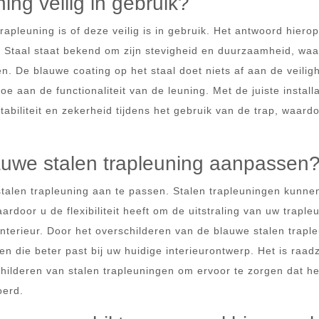
ing veilig in gebruik?
apleuning is of deze veilig is in gebruik. Het antwoord hierop
is. Staal staat bekend om zijn stevigheid en duurzaamheid, wa
. De blauwe coating op het staal doet niets af aan de veiligh
e aan de functionaliteit van de leuning. Met de juiste install
abiliteit en zekerheid tijdens het gebruik van de trap, waard
lauwe stalen trapleuning aanpassen
stalen trapleuning aan te passen. Stalen trapleuningen kunne
rdoor u de flexibiliteit heeft om de uitstraling van uw traple
terieur. Door het overschilderen van de blauwe stalen trapl
n die beter past bij uw huidige interieurontwerp. Het is raa
childeren van stalen trapleuningen om ervoor te zorgen dat he
oerd.