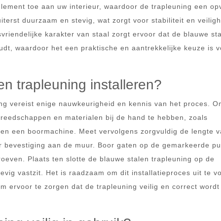
element toe aan uw interieur, waardoor de trapleuning een op
iterst duurzaam en stevig, wat zorgt voor stabiliteit en veilig
vriendelijke karakter van staal zorgt ervoor dat de blauwe st
udt, waardoor het een praktische en aantrekkelijke keuze is v
n trapleuning installeren?
ing vereist enige nauwkeurigheid en kennis van het proces. O
ereedschappen en materialen bij de hand te hebben, zoals
 en een boormachine. Meet vervolgens zorgvuldig de lengte 
oor bevestiging aan de muur. Boor gaten op de gemarkeerde p
oeven. Plaats ten slotte de blauwe stalen trapleuning op de
vig vastzit. Het is raadzaam om dit installatieproces uit te v
m ervoor te zorgen dat de trapleuning veilig en correct wordt