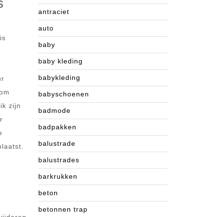
s
antraciet
auto
is
baby
baby kleding
babykleding
ur
 om
babyschoenen
k zijn
badmode
r
badpakken
e
balustrade
laatst.
balustrades
barkrukken
beton
betonnen trap