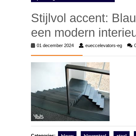
Stijlvol accent: Bla
een modern interie
01 december 2024
01
eueccelevators-eg
euecc
december
eg
2024
Categories:
blauw
blauwstaal
staal