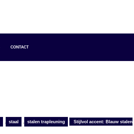
S
CONTACT
,
staal
,
stalen trapleuning
Stijlvol accent: Blauw stalen