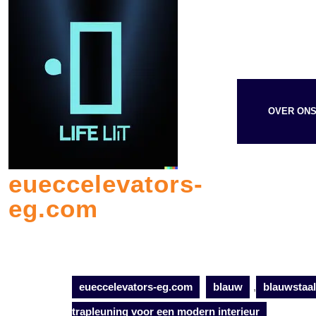
Skip
to
content
OVER ON
eueccelevators-
eg.com
eueccelevators-eg.com
blauw
,
blauwstaal
trapleuning voor een modern interieur