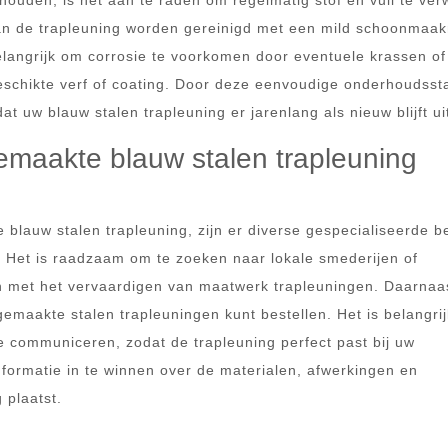
houden, is het aan te raden om regelmatig stof en vuil te ver
kan de trapleuning worden gereinigd met een mild schoonmaa
langrijk om corrosie te voorkomen door eventuele krassen of
eschikte verf of coating. Door deze eenvoudige onderhoudss
at uw blauw stalen trapleuning er jarenlang als nieuw blijft ui
emaakte blauw stalen trapleuning
blauw stalen trapleuning, zijn er diverse gespecialiseerde b
 Het is raadzaam om te zoeken naar lokale smederijen of
 met het vervaardigen van maatwerk trapleuningen. Daarnaas
gemaakte stalen trapleuningen kunt bestellen. Het is belangri
e communiceren, zodat de trapleuning perfect past bij uw
nformatie in te winnen over de materialen, afwerkingen en
 plaatst.