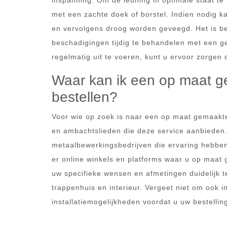
inspanning. Om de leuning in optimale staat te 
met een zachte doek of borstel. Indien nodig 
en vervolgens droog worden geveegd. Het is be
beschadigingen tijdig te behandelen met een g
regelmatig uit te voeren, kunt u ervoor zorgen d
Waar kan ik een op maat g
bestellen?
Voor wie op zoek is naar een op maat gemaakte 
en ambachtslieden die deze service aanbieden.
metaalbewerkingsbedrijven die ervaring hebben
er online winkels en platforms waar u op maat 
uw specifieke wensen en afmetingen duidelijk t
trappenhuis en interieur. Vergeet niet om ook i
installatiemogelijkheden voordat u uw bestelling