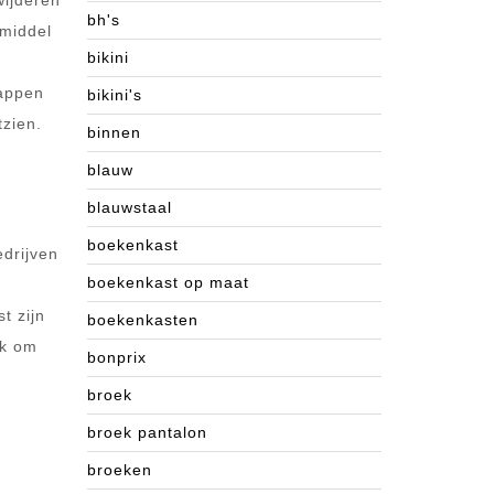
wijderen
bh's
kmiddel
bikini
tappen
bikini's
tzien.
binnen
blauw
blauwstaal
boekenkast
edrijven
boekenkast op maat
t zijn
boekenkasten
jk om
bonprix
broek
broek pantalon
broeken