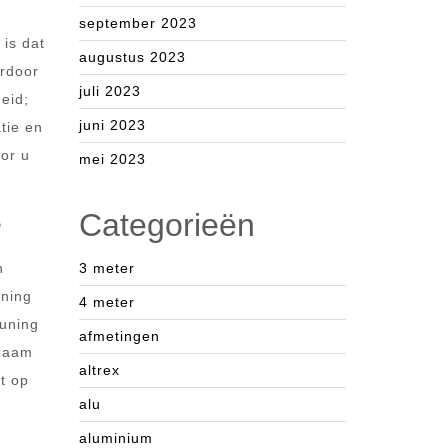
september 2023
 is dat
augustus 2023
ardoor
juli 2023
eid;
juni 2023
atie en
oor u
mei 2023
Categorieën
?
n
3 meter
uning
4 meter
euning
afmetingen
dzaam
altrex
t op
alu
aluminium