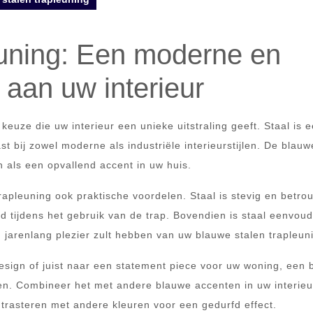
euning: Een moderne en
g aan uw interieur
keuze die uw interieur een unieke uitstraling geeft. Staal is 
t bij zowel moderne als industriële interieurstijlen. De blauw
en als een opvallend accent in uw huis.
rapleuning ook praktische voordelen. Staal is stevig en betro
id tijdens het gebruik van de trap. Bovendien is staal eenvoud
jarenlang plezier zult hebben van uw blauwe stalen trapleun
esign of juist naar een statement piece voor uw woning, een 
en. Combineer het met andere blauwe accenten in uw interieu
ontrasteren met andere kleuren voor een gedurfd effect.