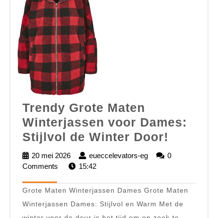
Trendy Grote Maten
Winterjassen voor Dames:
Trendy
Stijlvol de Winter Door!
Grote
20 mei 2026
20
eueccelevators-eg
eueccelevators-
0
Maten
Comments
mei
15:42
eg
2026
Winterj
Grote Maten Winterjassen Dames Grote Maten
voor
Winterjassen Dames: Stijlvol en Warm Met de
Dames:
winter voor de deur is het tijd om op zoek te