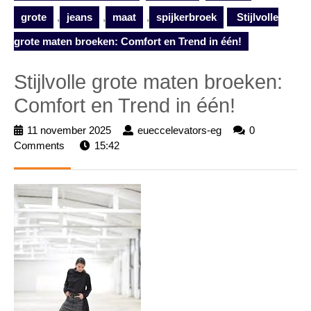
grote
,
jeans
,
maat
,
spijkerbroek
Stijlvolle
grote maten broeken: Comfort en Trend in één!
Stijlvolle grote maten broeken:
Comfort en Trend in één!
11 november 2025
11
eueccelevators-eg
eueccelevators-
0
Comments
15:42
november
eg
2025