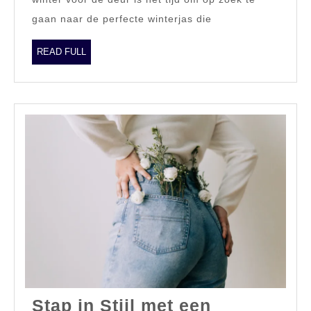
Stijlvol
gaan naar de perfecte winterjas die
de
Winter
READ
READ FULL
FULL
Door!
Stap in Stijl met een