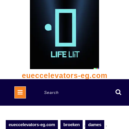
Skip
to
content
eueccelevators-eg.com
Open
Search
Button
for:
eueccelevators-eg.com
broeken
,
dames
,