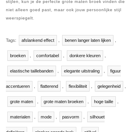
stijlen, kun je de perfecte grote maten broek vinden die
niet alleen goed past, maar ook jouw persoonlijke stijl
weerspiegelt.
Tags:
afslankend effect
,
benen langer laten lijken
,
broeken
,
comfortabel
,
donkere kleuren
,
elastische taillebanden
,
elegante uitstraling
,
figuur
accentueren
,
flatterend
,
flexibiliteit
,
gelegenheid
,
grote maten
,
grote maten broeken
,
hoge taille
,
materialen
,
mode
,
pasvorm
,
silhouet