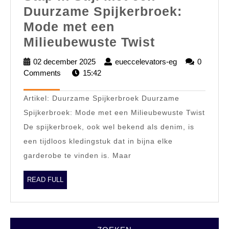
Duurzame Spijkerbroek:
Mode met een
Stap
Milieubewuste Twist
in
02 december 2025
02
eueccelevators-eg
eueccelevator
0
Stijl
Comments
15:42
december
eg
2025
met
Artikel: Duurzame Spijkerbroek Duurzame
een
Spijkerbroek: Mode met een Milieubewuste Twist
Duurzame
De spijkerbroek, ook wel bekend als denim, is
Spijkerbro
een tijdloos kledingstuk dat in bijna elke
Mode
garderobe te vinden is. Maar
met
een
READ
READ FULL
FULL
Milieubewu
Twist