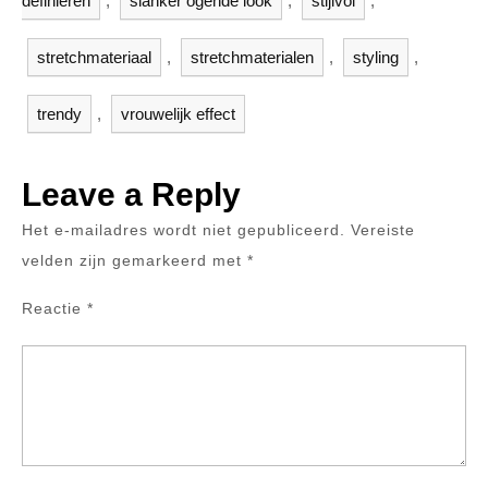
definiëren
,
slanker ogende look
,
stijlvol
,
stretchmateriaal
,
stretchmaterialen
,
styling
,
trendy
,
vrouwelijk effect
Leave a Reply
Het e-mailadres wordt niet gepubliceerd.
Vereiste
velden zijn gemarkeerd met
*
Reactie
*