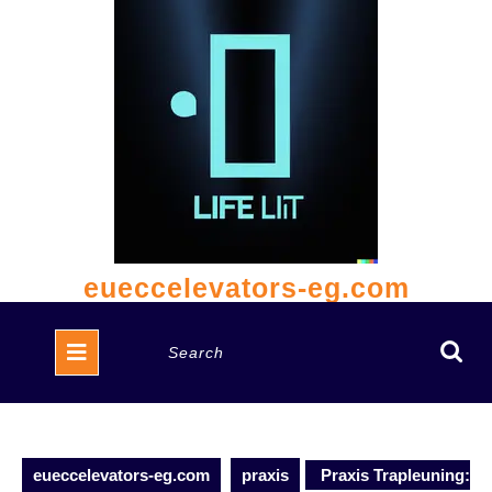
Skip
to
content
eueccelevators-eg.com
Open
Search
Button
for:
eueccelevators-eg.com
praxis
Praxis Trapleuning: