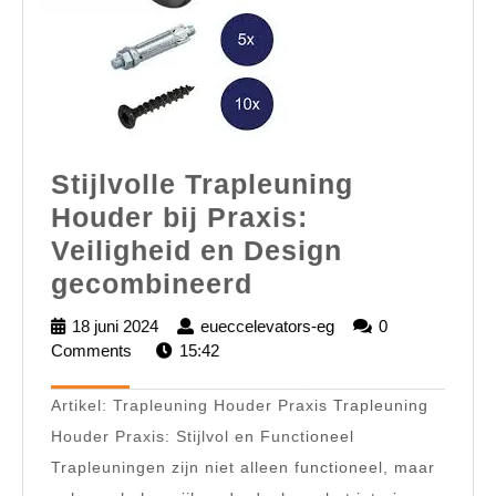
Stijlvolle Trapleuning
Houder bij Praxis:
Veiligheid en Design
Stijlvolle
gecombineerd
Trapleuning
18 juni 2024
18
eueccelevators-eg
eueccelevators-
0
Houder
Comments
juni
15:42
eg
2024
bij
Artikel: Trapleuning Houder Praxis Trapleuning
Praxis:
Houder Praxis: Stijlvol en Functioneel
Veiligheid
Trapleuningen zijn niet alleen functioneel, maar
en