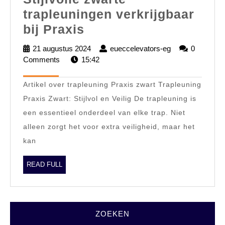
trapleuningen verkrijgbaar
Stijlvolle
bij Praxis
zwarte
21 augustus 2024
21
eueccelevators-eg
eueccelevators
0
trapleuningen
Comments
15:42
augustus
eg
2024
verkrijgbaar
Artikel over trapleuning Praxis zwart Trapleuning
bij
Praxis Zwart: Stijlvol en Veilig De trapleuning is
Praxis
een essentieel onderdeel van elke trap. Niet
alleen zorgt het voor extra veiligheid, maar het
kan
READ
READ FULL
FULL
ZOEKEN