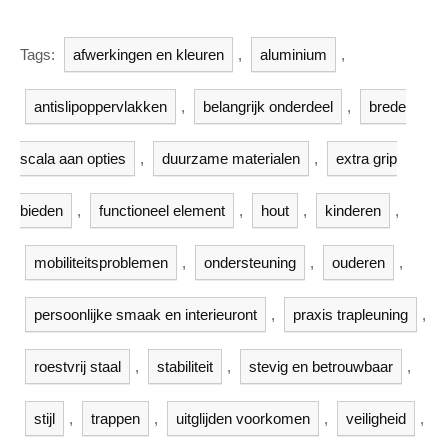
Tags:
afwerkingen en kleuren
,
aluminium
,
antislipoppervlakken
,
belangrijk onderdeel
,
brede
scala aan opties
,
duurzame materialen
,
extra grip
bieden
,
functioneel element
,
hout
,
kinderen
,
mobiliteitsproblemen
,
ondersteuning
,
ouderen
,
persoonlijke smaak en interieuront
,
praxis trapleuning
,
roestvrij staal
,
stabiliteit
,
stevig en betrouwbaar
,
stijl
,
trappen
,
uitglijden voorkomen
,
veiligheid
,